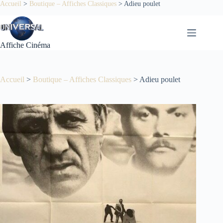
Passer
Accueil
>
Boutique – Affiches Classiques
>
Adieu poulet
au
contenu
Affiche Cinéma
Accueil
>
Boutique – Affiches Classiques
>
Adieu poulet