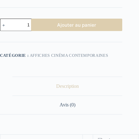
quantité
Ajouter au panier
de
Adieu
poulet
CATÉGORIE :
AFFICHES CINÉMA CONTEMPORAINES
Description
Avis (0)