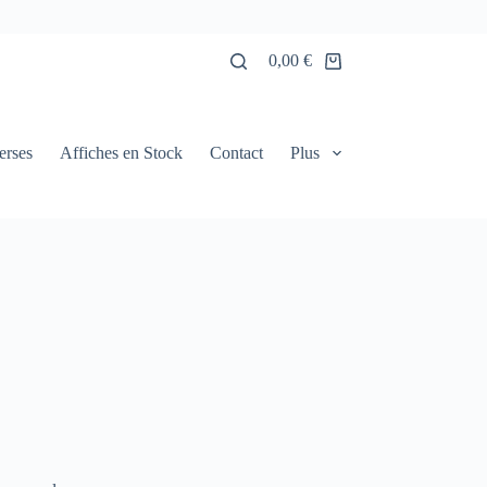
0,00
€
Panier
d’achat
erses
Affiches en Stock
Contact
Plus