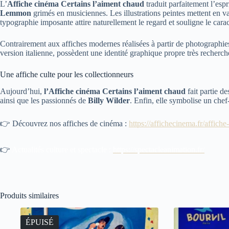
L’
Affiche cinéma Certains l’aiment chaud
traduit parfaitement l’esp
Lemmon
grimés en musiciennes. Les illustrations peintes mettent en 
typographie imposante attire naturellement le regard et souligne le cara
Contrairement aux affiches modernes réalisées à partir de photographies, 
version italienne, possèdent une identité graphique propre très recherch
Une affiche culte pour les collectionneurs
Aujourd’hui,
l’Affiche cinéma Certains l’aiment chaud
fait partie de
ainsi que les passionnés de
Billy Wilder
. Enfin, elle symbolise un che
👉 Découvrez nos affiches de cinéma :
https://affichecinema.fr/affiche
👉
Actualités culture et spectacle :
https://spectacleanimation.fr/
Produits similaires
ÉPUISÉ