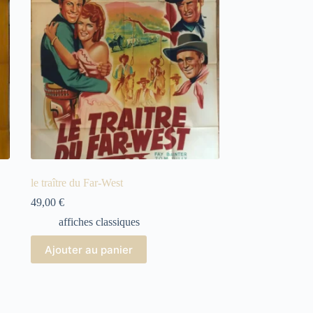
le traître du Far-West
49,00
€
affiches classiques
Ajouter au panier