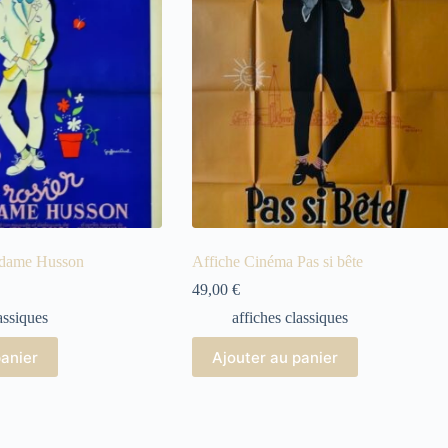
adame Husson
Affiche Cinéma Pas si bête
49,00
€
assiques
affiches classiques
panier
Ajouter au panier