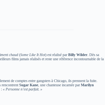
aiment chaud
(
Some Like It Hot
) est réalisé par
Billy Wilder
. Dès sa
illeurs films jamais réalisés et reste une référence incontournable de la
lement de comptes entre gangsters à Chicago, ils prennent la fuite.
s rencontrent
Sugar Kane
, une chanteuse incarnée par
Marilyn
 :
« Personne n’est parfait. »