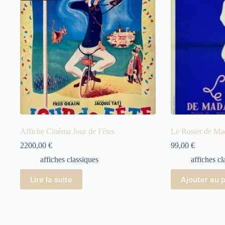
Affiche Cinéma Jour de Fêtes
Le Rosier de M
2200,00
€
99,00
€
affiches classiques
affiches cl
Lire la suite
Ajouter au 