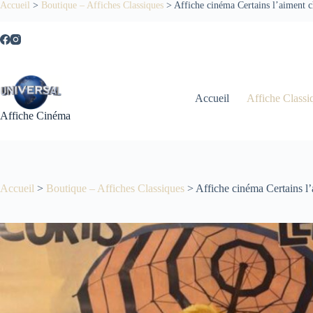
Passer
Accueil
>
Boutique – Affiches Classiques
>
Affiche cinéma Certains l’aiment 
au
contenu
Accueil
Affiche Classi
Affiche Cinéma
Accueil
>
Boutique – Affiches Classiques
>
Affiche cinéma Certains l