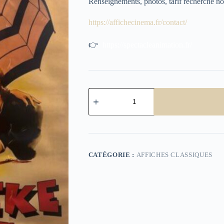
Renseignements, photos, tarif recherché no
https://affichecinema.fr/contact/
👉
https://spectacleanimation.fr/
quantité
de
Affiche
cinéma
Certains
l'aiment
chaud
CATÉGORIE :
AFFICHES CLASSIQUES