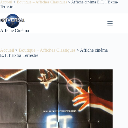
Passer
Accueil
>
Boutique – Affiches Classiques
>
Affiche cinéma E.T. l’Extra-
Terrestre
au
contenu
Affiche Cinéma
Accueil
>
Boutique – Affiches Classiques
>
Affiche cinéma
E.T. l’Extra-Terrestre