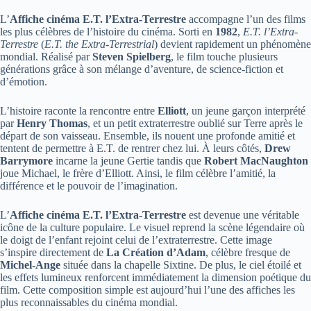
L’
Affiche cinéma E.T. l’Extra-Terrestre
accompagne l’un des films
les plus célèbres de l’histoire du cinéma. Sorti en
1982
,
E.T. l’Extra-
Terrestre
(
E.T. the Extra-Terrestrial
) devient rapidement un phénomène
mondial. Réalisé par
Steven Spielberg
, le film touche plusieurs
générations grâce à son mélange d’aventure, de science-fiction et
d’émotion.
L’histoire raconte la rencontre entre
Elliott
, un jeune garçon interprété
par
Henry Thomas
, et un petit extraterrestre oublié sur Terre après le
départ de son vaisseau. Ensemble, ils nouent une profonde amitié et
tentent de permettre à E.T. de rentrer chez lui. À leurs côtés,
Drew
Barrymore
incarne la jeune Gertie tandis que
Robert MacNaughton
joue Michael, le frère d’Elliott. Ainsi, le film célèbre l’amitié, la
différence et le pouvoir de l’imagination.
L’
Affiche cinéma E.T. l’Extra-Terrestre
est devenue une véritable
icône de la culture populaire. Le visuel reprend la scène légendaire où
le doigt de l’enfant rejoint celui de l’extraterrestre. Cette image
s’inspire directement de
La Création d’Adam
, célèbre fresque de
Michel-Ange
située dans la chapelle Sixtine. De plus, le ciel étoilé et
les effets lumineux renforcent immédiatement la dimension poétique du
film. Cette composition simple est aujourd’hui l’une des affiches les
plus reconnaissables du cinéma mondial.