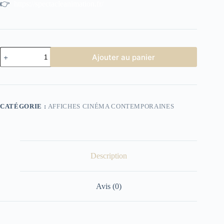
👉
https://spectacleanimation.fr/
quantité
Ajouter au panier
de
Affiche
cinéma
E.T.
l'Extra-
Terrestre
CATÉGORIE :
AFFICHES CINÉMA CONTEMPORAINES
Description
Avis (0)