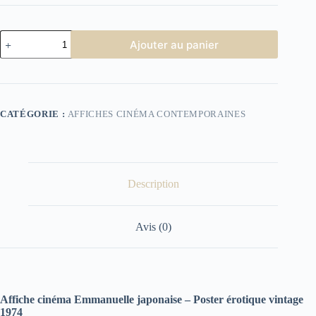
quantité
Ajouter au panier
de
Affiche
cinéma
Emmanuelle
japonaise
CATÉGORIE :
AFFICHES CINÉMA CONTEMPORAINES
Description
Avis (0)
Affiche cinéma Emmanuelle japonaise – Poster érotique vintage
1974