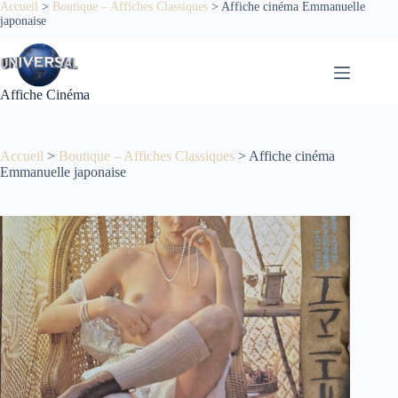
Passer
Accueil
>
Boutique – Affiches Classiques
>
Affiche cinéma Emmanuelle
japonaise
au
contenu
Affiche Cinéma
Accueil
>
Boutique – Affiches Classiques
>
Affiche cinéma
Emmanuelle japonaise