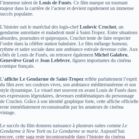
l’immense talent de
Louis de Funès
. Ce film marque un tournant
majeur dans la carrière de l’acteur et devient rapidement un immense
succès populaire.
L’histoire suit le maréchal des logis-chef
Ludovic Cruchot
, un
gendarme autoritaire et maladroit muté à Saint-Tropez. Entre situations
absurdes, poursuites et quiproquos, Cruchot tente de faire respecter
l’ordre dans la célèbre station balnéaire. Le film mélange humour,
rythme et satire sociale dans une ambiance estivale devenue culte. Aux
côtés de Louis de Funès, on retrouve également
Michel Galabru
,
Geneviève Grad
et
Jean Lefebvre
, figures importantes du cinéma
comique français.
L’
affiche Le Gendarme de Saint-Tropez
reflète parfaitement l’esprit
du film avec ses couleurs vives, son ambiance méditerranéenne et son
style dynamique. Le visuel met souvent en avant Louis de Funès dans
ses expressions légendaires, devenues emblématiques du personnage
de Cruchot. Grâce à son identité graphique forte, cette affiche officielle
reste immédiatement reconnaissable par les amateurs de cinéma
vintage.
Le succès du film donnera naissance à plusieurs suites comme
Le
Gendarme à New York
ou
Le Gendarme se marie
. Aujourd’hui
encore, cette saga reste incontournable dans l’histoire du cinéma