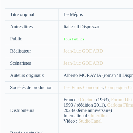
Titre original
Le Mépris
Autres titres
Italie : Il Disprezzo
Public
Tous Publics
Réalisateur
Jean-Luc GODARD
Scénaristes
Jean-Luc GODARD
Auteurs originaux
Alberto MORAVIA (roman ‘Il Dispre
Sociétés de production
Les Films Concordia
,
Compagnia Ci
France :
Cocinor
(1963),
Forum Distr
1993 / réédition 2011),
Carlotta Film
Distributeurs
2023/60ème anniversaire)
International :
Interfilm
Video :
StudioCanal