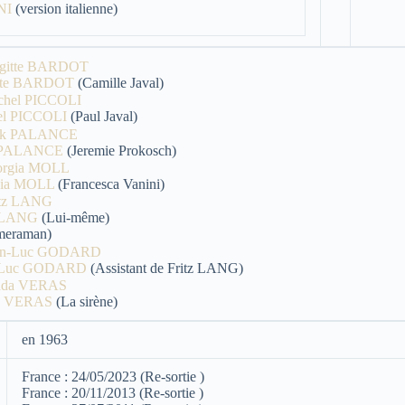
NI
(version italienne)
itte BARDOT
(Camille Javal)
el PICCOLI
(Paul Javal)
 PALANCE
(Jeremie Prokosch)
gia MOLL
(Francesca Vanini)
z LANG
(Lui-même)
eraman)
-Luc GODARD
(Assistant de Fritz LANG)
a VERAS
(La sirène)
en 1963
France : 24/05/2023 (Re-sortie )
France : 20/11/2013 (Re-sortie )