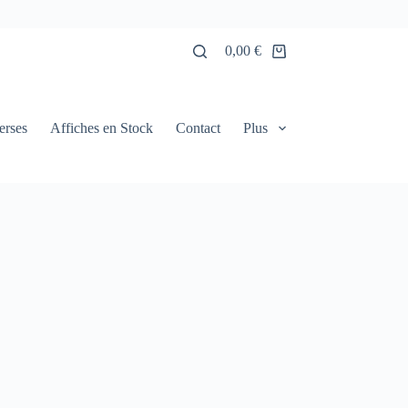
0,00
€
Panier
d’achat
erses
Affiches en Stock
Contact
Plus