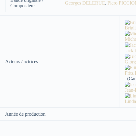
Bande originale /
Georges DELERUE
,
Piero PICCIO
Compositeur
Brig
Mich
Jack
Acteurs / actrices
Gior
Frit
(Cam
Jean
Lind
Année de production