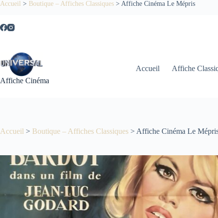
Passer
Accueil
>
Boutique – Affiches Classiques
>
Affiche Cinéma Le Mépris
au
contenu
Accueil
Affiche Classi
Affiche Cinéma
Accueil
>
Boutique – Affiches Classiques
>
Affiche Cinéma Le Mépri