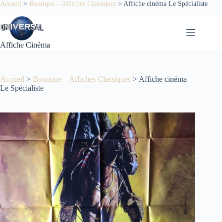
Passer
Accueil
>
Boutique – Affiches Classiques
>
Affiche cinéma Le Spécialiste
au
contenu
Affiche Cinéma
Accueil
>
Boutique – Affiches Classiques
>
Affiche cinéma
Le Spécialiste