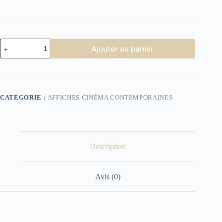
quantité
Ajouter au panier
de
Affiche
cinéma
Le
Spécialiste
CATÉGORIE :
AFFICHES CINÉMA CONTEMPORAINES
Description
Avis (0)