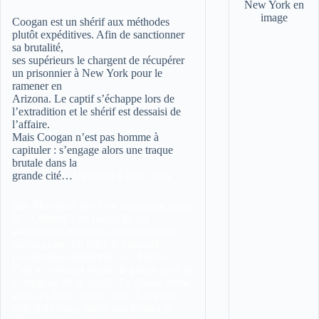
Coogan est un shérif aux méthodes
plutôt expéditives. Afin de sanctionner
sa brutalité,
ses supérieurs le chargent de récupérer
un prisonnier à New York pour le
ramener en
Arizona. Le captif s’échappe lors de
l’extradition et le shérif est dessaisi de
l’affaire.
Mais Coogan n’est pas homme à
capituler : s’engage alors une traque
brutale dans la
grande cité…
Un shérif à New York
glas Mortimer, que l’on surnomme aussi
le »Colonel » en raison de ses
antécédents militaires, poursuivent la
même proie. En effet, le criminel
psychotique dénommé »El Indio »,
s’est récemment évadé de prison avec la
complicité de sa bande. La chasse mène
alors les deux rivaux jusqu’à la petite
ville d’El Paso, située aux limites de