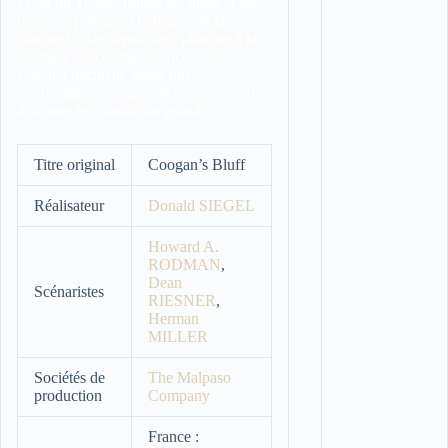
l’État du Texas. Tandis qu’Indio et ses
hommes préparent l’attaque de la
banque locale depuis leur planque à la
frontière mexicaine, Manco et le
Colonel décident, après une
confrontation tendue, de s’associer afin
d’abattre les bandits au grand c
Titre original
Coogan’s Bluff
Réalisateur
Donald SIEGEL
Howard A.
RODMAN
,
Dean
Scénaristes
RIESNER
,
Herman
MILLER
Sociétés de
The Malpaso
production
Company
France :