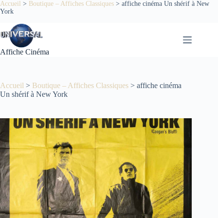
Passer
Accueil
>
Boutique – Affiches Classiques
>
affiche cinéma Un shérif à New
York
au
contenu
Affiche Cinéma
Accueil
>
Boutique – Affiches Classiques
>
affiche cinéma
Un shérif à New York