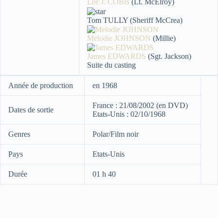
Lee J. COBB
(Lt. McElroy)
Tom TULLY (Sheriff McCrea)
Melodie JOHNSON
(Millie)
James EDWARDS
(Sgt. Jackson)
Suite du casting
Année de production
en 1968
France : 21/08/2002 (en DVD)
Dates de sortie
Etats-Unis : 02/10/1968
Genres
Polar/Film noir
Pays
Etats-Unis
Durée
01 h 40