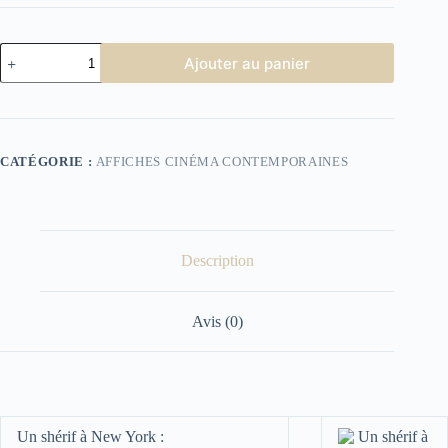
quantité
Ajouter au panier
de
affiche
cinéma
Un
shérif
à
CATÉGORIE :
AFFICHES CINÉMA CONTEMPORAINES
New
York
Description
Avis (0)
Un shérif à New York :