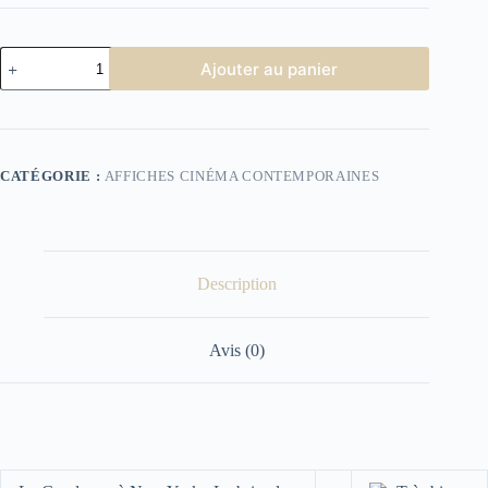
quantité
Ajouter au panier
de
Affiche
de
Cinéma
le
gendarme
CATÉGORIE :
AFFICHES CINÉMA CONTEMPORAINES
à
New
York
Description
Avis (0)