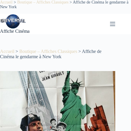
Passer
Accueil
>
Boutique – Affiches Classiques
>
Affiche de Cinéma le gendarme à
New York
au
contenu
Affiche Cinéma
Accueil
>
Boutique – Affiches Classiques
>
Affiche de
Cinéma le gendarme à New York