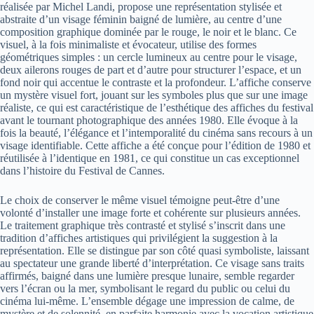
réalisée par Michel Landi, propose une représentation stylisée et
abstraite d’un visage féminin baigné de lumière, au centre d’une
composition graphique dominée par le rouge, le noir et le blanc. Ce
visuel, à la fois minimaliste et évocateur, utilise des formes
géométriques simples : un cercle lumineux au centre pour le visage,
deux ailerons rouges de part et d’autre pour structurer l’espace, et un
fond noir qui accentue le contraste et la profondeur. L’affiche conserve
un mystère visuel fort, jouant sur les symboles plus que sur une image
réaliste, ce qui est caractéristique de l’esthétique des affiches du festival
avant le tournant photographique des années 1980. Elle évoque à la
fois la beauté, l’élégance et l’intemporalité du cinéma sans recours à un
visage identifiable. Cette affiche a été conçue pour l’édition de 1980 et
réutilisée à l’identique en 1981, ce qui constitue un cas exceptionnel
dans l’histoire du Festival de Cannes.
Le choix de conserver le même visuel témoigne peut-être d’une
volonté d’installer une image forte et cohérente sur plusieurs années.
Le traitement graphique très contrasté et stylisé s’inscrit dans une
tradition d’affiches artistiques qui privilégient la suggestion à la
représentation. Elle se distingue par son côté quasi symboliste, laissant
au spectateur une grande liberté d’interprétation. Ce visage sans traits
affirmés, baigné dans une lumière presque lunaire, semble regarder
vers l’écran ou la mer, symbolisant le regard du public ou celui du
cinéma lui-même. L’ensemble dégage une impression de calme, de
mystère et de solennité, en parfaite harmonie avec la vocation artistique