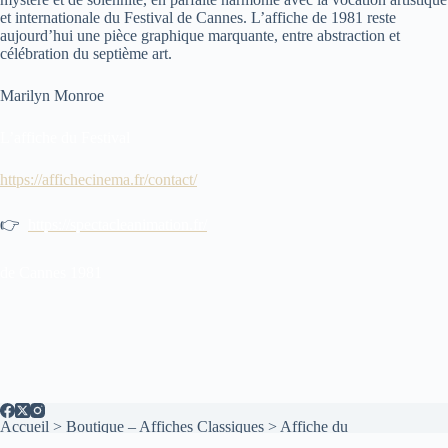
et internationale du Festival de Cannes. L’affiche de 1981 reste
aujourd’hui une pièce graphique marquante, entre abstraction et
célébration du septième art.
Marilyn Monroe
L’affiche du Festival
https://affichecinema.fr/contact/
👉
https://spectacleanimation.fr/
de Cannes 1981
Accueil
>
Boutique – Affiches Classiques
>
Affiche du
Festival de Cannes 1981