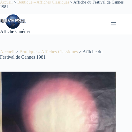
Passer
Accueil
>
Boutique – Affiches Classiques
>
Affiche du Festival de Cannes
1981
au
contenu
Affiche Cinéma
Accueil
>
Boutique – Affiches Classiques
>
Affiche du
Festival de Cannes 1981