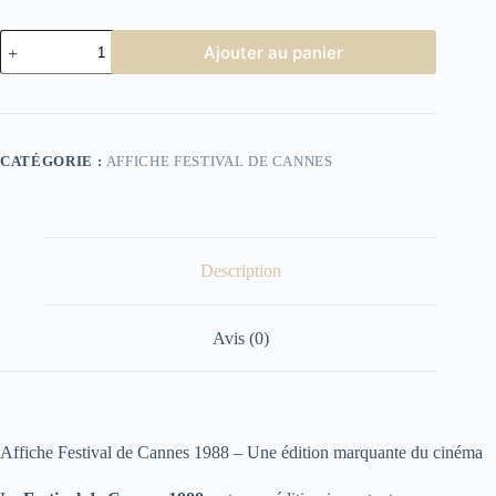
quantité
Ajouter au panier
de
Affiche
Festival
de
Cannes
1988
CATÉGORIE :
AFFICHE FESTIVAL DE CANNES
Description
Avis (0)
Affiche Festival de Cannes 1988 – Une édition marquante du cinéma