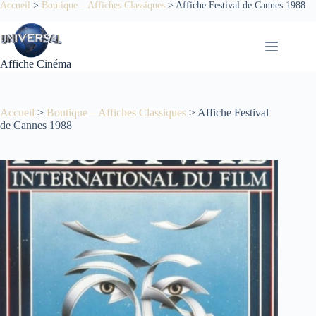
Passer
Accueil
>
Boutique – Affiches Classiques
>
Affiche Festival de Cannes 1988
au
contenu
Affiche Cinéma
Accueil
>
Boutique – Affiches Classiques
>
Affiche Festival
de Cannes 1988