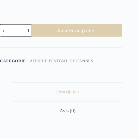
quantité
Ajouter au panier
de
Affiche
Festival
de
Cannes
1992
CATÉGORIE :
AFFICHE FESTIVAL DE CANNES
Description
Avis (0)