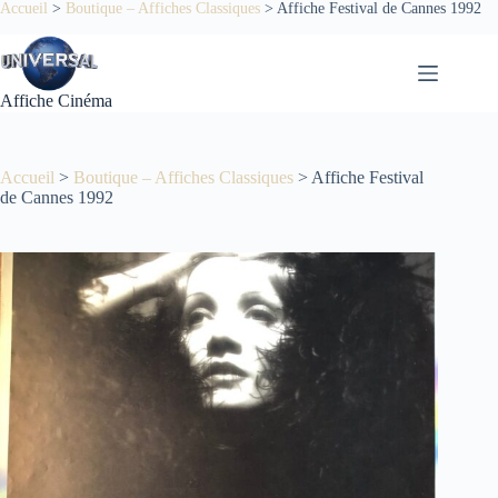
Passer
Accueil
>
Boutique – Affiches Classiques
>
Affiche Festival de Cannes 1992
au
contenu
Affiche Cinéma
Accueil
>
Boutique – Affiches Classiques
>
Affiche Festival
de Cannes 1992