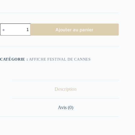
quantité
Ajouter au panier
de
Affiche
Festival
de
Cannes
1998
CATÉGORIE :
AFFICHE FESTIVAL DE CANNES
Description
Avis (0)