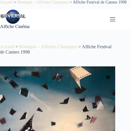
Passer
Accueil
>
Boutique – Affiches Classiques
>
Affiche Festival de Cannes 1998
au
contenu
Affiche Cinéma
Accueil
>
Boutique – Affiches Classiques
>
Affiche Festival
de Cannes 1998