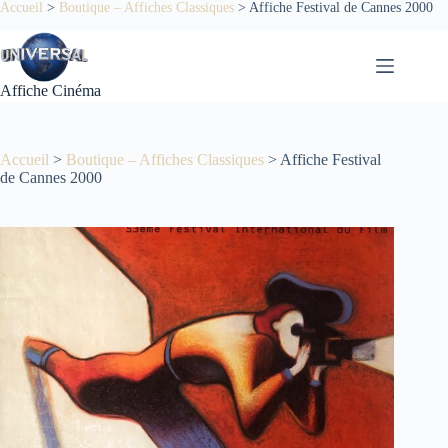
Passer
Accueil
>
Boutique – Affiches Classiques
>
Affiche Festival de Cannes 2000
au
contenu
Affiche Cinéma
Accueil
>
Boutique – Affiches Classiques
>
Affiche Festival
de Cannes 2000