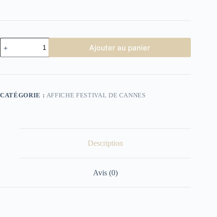
quantité
Ajouter au panier
de
Affiche
Festival
de
Cannes
2000
CATÉGORIE :
AFFICHE FESTIVAL DE CANNES
Description
Avis (0)