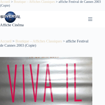
Passer
Accueil
>
Boutique – Affiches Classiques
>
affiche Festival de Cannes 2003
(Copie)
au
contenu
Affiche Cinéma
Accueil
>
Boutique – Affiches Classiques
>
affiche Festival
de Cannes 2003 (Copie)