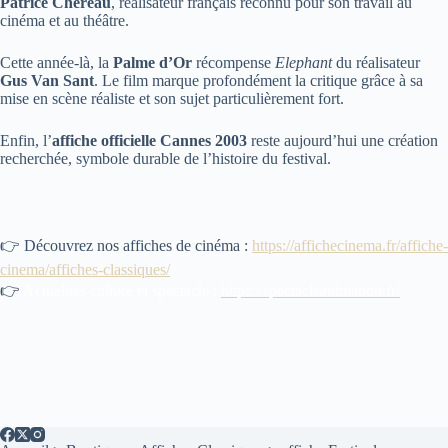
Patrice Chéreau
, réalisateur français reconnu pour son travail au
cinéma et au théâtre.
Cette année-là, la
Palme d’Or
récompense
Elephant
du réalisateur
Gus Van Sant
. Le film marque profondément la critique grâce à sa
mise en scène réaliste et son sujet particulièrement fort.
Enfin, l’
affiche officielle Cannes 2003
reste aujourd’hui une création
recherchée, symbole durable de l’histoire du festival.
👉 Découvrez nos affiches de cinéma :
https://affichecinema.fr/affiche-
cinema/affiches-classiques/
👉
Actualités culture et spectacle :
https://spectacleanimation.fr/