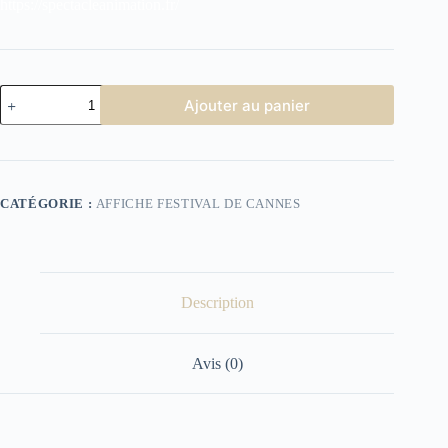
https://spectacleanimation.fr/
quantité
Ajouter au panier
de
affiche
Festival
de
Cannes
2003
CATÉGORIE :
AFFICHE FESTIVAL DE CANNES
(Copie)
Description
Avis (0)