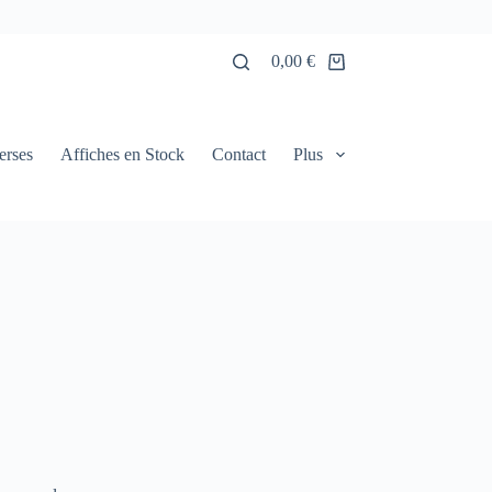
0,00
€
Panier
d’achat
erses
Affiches en Stock
Contact
Plus