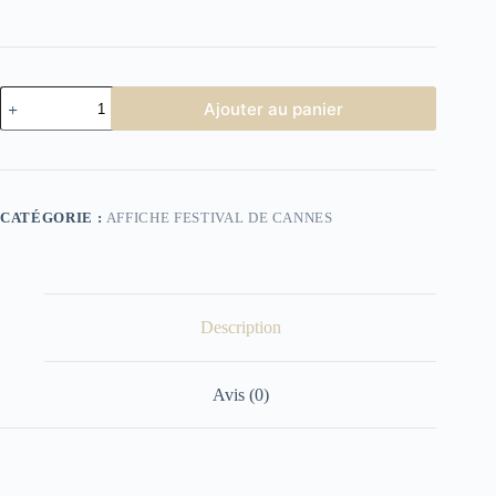
quantité
Ajouter au panier
de
Affiche
Festival
de
Cannes
2017
CATÉGORIE :
AFFICHE FESTIVAL DE CANNES
Description
Avis (0)