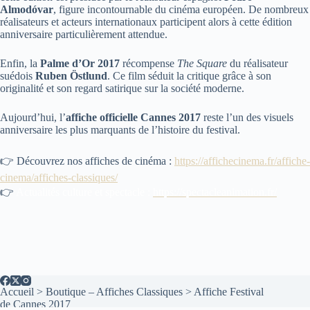
Almodóvar
, figure incontournable du cinéma européen. De nombreux
réalisateurs et acteurs internationaux participent alors à cette édition
anniversaire particulièrement attendue.
Enfin, la
Palme d’Or 2017
récompense
The Square
du réalisateur
suédois
Ruben Östlund
. Ce film séduit la critique grâce à son
originalité et son regard satirique sur la société moderne.
Aujourd’hui, l’
affiche officielle Cannes 2017
reste l’un des visuels
anniversaire les plus marquants de l’histoire du festival.
👉 Découvrez nos affiches de cinéma :
https://affichecinema.fr/affiche-
cinema/affiches-classiques/
👉
Actualités culture et spectacle :
https://spectacleanimation.fr/
Accueil
>
Boutique – Affiches Classiques
>
Affiche Festival
de Cannes 2017