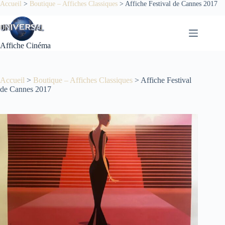
Passer
Accueil
>
Boutique – Affiches Classiques
>
Affiche Festival de Cannes 2017
au
contenu
Affiche Cinéma
Accueil
>
Boutique – Affiches Classiques
>
Affiche Festival
de Cannes 2017