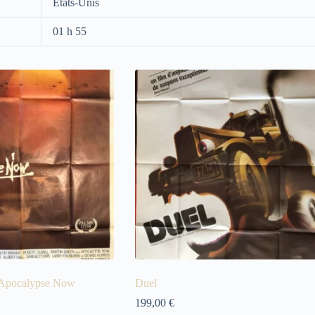
Etats-Unis
01 h 55
 Apocalypse Now
Duel
199,00
€