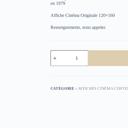
en 1979
Affiche Cinéma Originale 120×160
Renseignements, nous appeler.
quantité
de
Airport
80
:
Concorde
CATÉGORIE :
AFFICHES CINÉMA CONT