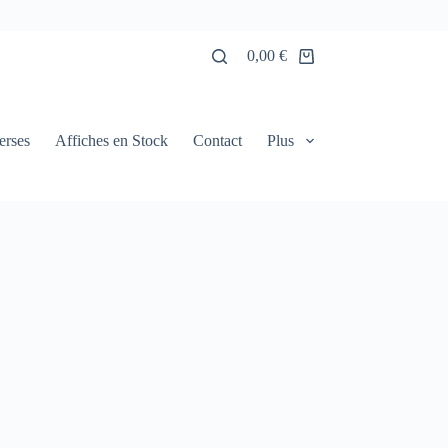
0,00
€
Panier
d’achat
erses
Affiches en Stock
Contact
Plus