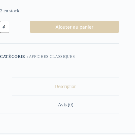
2 en stock
quantité
Ajouter au panier
de
Affiche
Cinéma
Ben-
Hur
CATÉGORIE :
AFFICHES CLASSIQUES
Description
Avis (0)