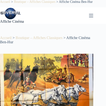
Passer
Accueil
>
Boutique – Affiches Classiques
>
Affiche Cinéma Ben-Hur
au
contenu
Affiche Cinéma
Accueil
>
Boutique – Affiches Classiques
>
Affiche Cinéma
Ben-Hur