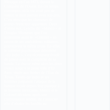
Mexique en l’an 1873, durant la
Conquête de l’Ouest. En ces temps
corrompus où la vie avait peu de
valeur, la mort parfois avait son prix.
C’est ainsi que les chasseurs de
primes firent leur apparition. Deux
d’entre eux, Lynchs dit »Manco » et
Douglas Mortimer, que l’on
surnomme aussi le »Colonel » en
raison de ses antécédents militaires,
poursuivent la même proie. En effet,
le criminel psychotique dénommé
»El Indio », s’est récemment évadé
de prison avec la complicité de sa
bande. La chasse mène alors les deux
rivaux jusqu’à la petite ville d’El
Paso, située aux limites de l’État du
Texas. Tandis qu’Indio et ses
hommes préparent l’attaque de la
banque locale depuis leur planque à
la frontière mexicaine, Manco et le
Colonel décident, après une
confrontation tendue, de s’associer
afin d’abattre les bandits au