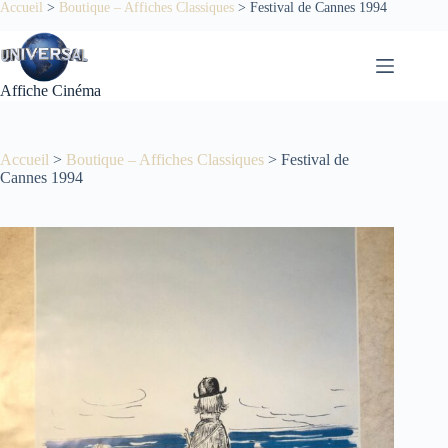
Passer
Accueil
>
Boutique – Affiches Classiques
>
Festival de Cannes 1994
au
contenu
Affiche Cinéma
Accueil
>
Boutique – Affiches Classiques
>
Festival de
Cannes 1994