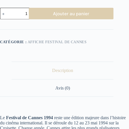
quantité
Ajouter au panier
de
Festival
de
Cannes
1994
CATÉGORIE :
AFFICHE FESTIVAL DE CANNES
Description
Avis (0)
Le
Festival de Cannes 1994
reste une édition majeure dans l’histoire
du cinéma international. Il se déroule du 12 au 23 mai 1994 sur la
Croisette. Chaque année, Cannes attire les plus grands réalisateurs,