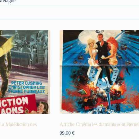
retagne
La Malédiction des
Affiche Cinéma les diamants sont éterne
99,00
€