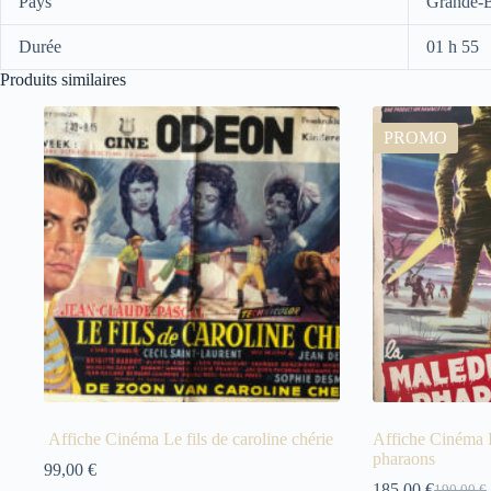
Pays
Grande-B
Durée
01 h 55
Produits similaires
PROMO
Affiche Cinéma Le fils de caroline chérie
Affiche Cinéma 
pharaons
99,00
€
185,00
€
190,00
€