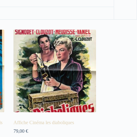
ls
Affiche Cinéma les diaboliques
79,00
€