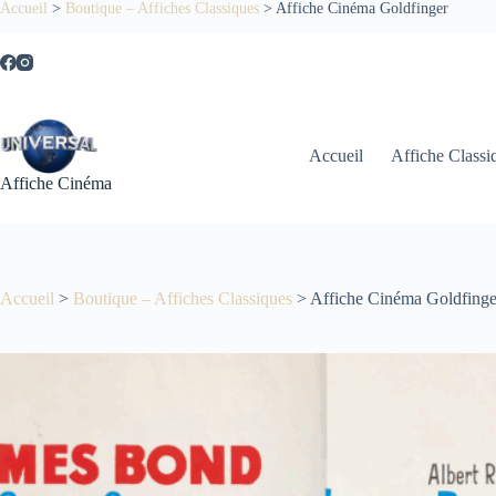
Passer
Accueil
>
Boutique – Affiches Classiques
>
Affiche Cinéma Goldfinger
au
contenu
Accueil
Affiche Classi
Affiche Cinéma
Accueil
>
Boutique – Affiches Classiques
>
Affiche Cinéma Goldfinge