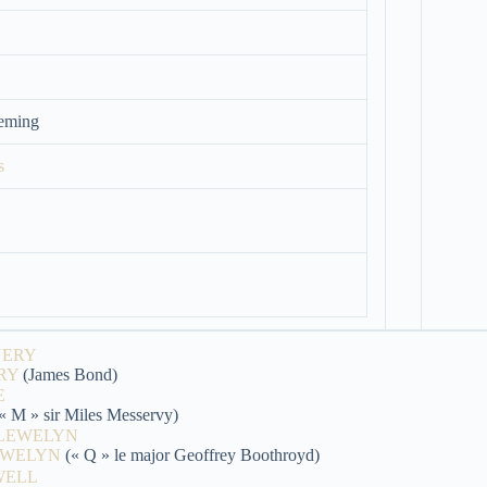
leming
s
RY
(James Bond)
« M » sir Miles Messervy)
EWELYN
(« Q » le major Geoffrey Boothroyd)