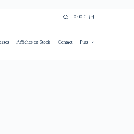
0,00
€
Panier
d’achat
erses
Affiches en Stock
Contact
Plus