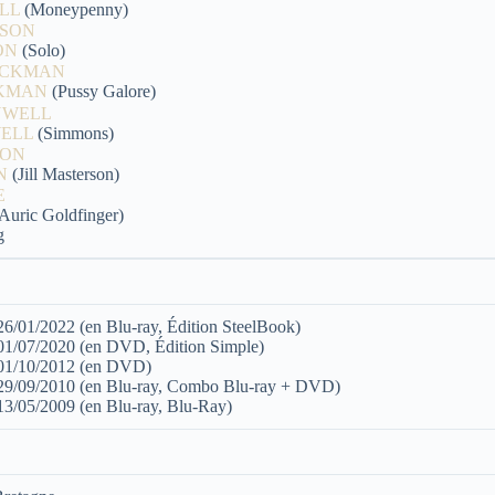
LL
(Moneypenny)
ON
(Solo)
CKMAN
(Pussy Galore)
WELL
(Simmons)
N
(Jill Masterson)
Auric Goldfinger)
g
26/01/2022 (en Blu-ray, Édition SteelBook)
 01/07/2020 (en DVD, Édition Simple)
 01/10/2012 (en DVD)
 29/09/2010 (en Blu-ray, Combo Blu-ray + DVD)
 13/05/2009 (en Blu-ray, Blu-Ray)