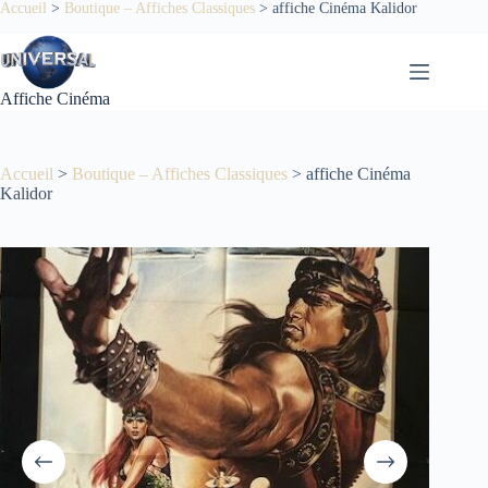
Passer
Accueil
>
Boutique – Affiches Classiques
>
affiche Cinéma Kalidor
au
contenu
Affiche Cinéma
Accueil
>
Boutique – Affiches Classiques
>
affiche Cinéma
Kalidor