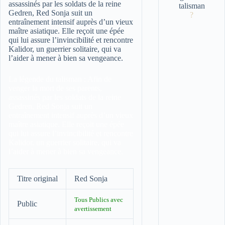
assassinés par les soldats de la reine
Gedren, Red Sonja suit un
?
entraînement intensif auprès d’un vieux
maître asiatique. Elle reçoit une épée
qui lui assure l’invincibilité et rencontre
Kalidor, un guerrier solitaire, qui va
l’aider à mener à bien sa vengeance.
La légende du talisman :
Afin de
venger la mort de ses parents,
assassinés par les soldats de la reine
Gedren, Red Sonja suit un
entraînement intensif auprès d’un vieux
maître asiatique. Elle reçoit une épée
qui lui assure l’invincibilité et rencontre
Kalidor, un guerrier solitaire, qui va
l’aider à mener à bien sa vengeance.
Titre original
Red Sonja
Tous Publics avec
Public
avertissement