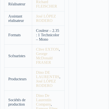
Richard
Réalisateur
FLEISCHER
Assistant
José LÓPEZ
réalisateur
RODERO
Couleur – 2.35
Formats
: 1 Technicolor
– Mono
Clive EXTON
,
George
Scénaristes
McDonald
FRASER
Dino DE
LAURENTIIS
,
Producteurs
José LÓPEZ
RODERO
Dino De
Sociétés de
Laurentiis
production
Company
,
Famous Films