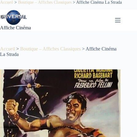
Passer
Accueil
>
Boutique – Affiches Classiques
>
Affiche Cinéma La Strada
au
contenu
Affiche Cinéma
Accueil
>
Boutique – Affiches Classiques
>
Affiche Cinéma
La Strada