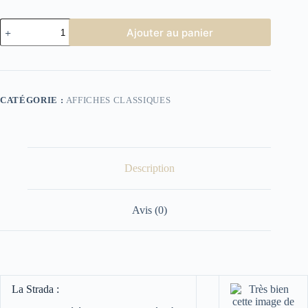
quantité
Ajouter au panier
de
Affiche
Cinéma
La
Strada
CATÉGORIE :
AFFICHES CLASSIQUES
Description
Avis (0)
La Strada :