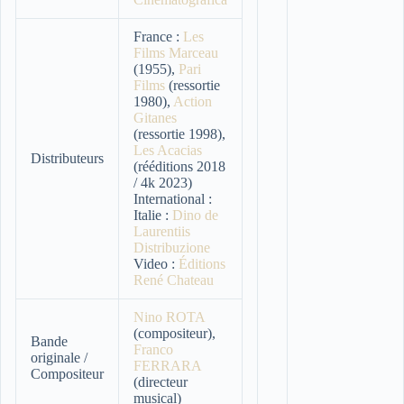
France :
Les
Films Marceau
(1955),
Pari
Films
(ressortie
1980),
Action
Gitanes
(ressortie 1998),
Les Acacias
Distributeurs
(rééditions 2018
/ 4k 2023)
International :
Italie :
Dino de
Laurentiis
Distribuzione
Video :
Éditions
René Chateau
Nino ROTA
(compositeur),
Bande
Franco
originale /
FERRARA
Compositeur
(directeur
musical)