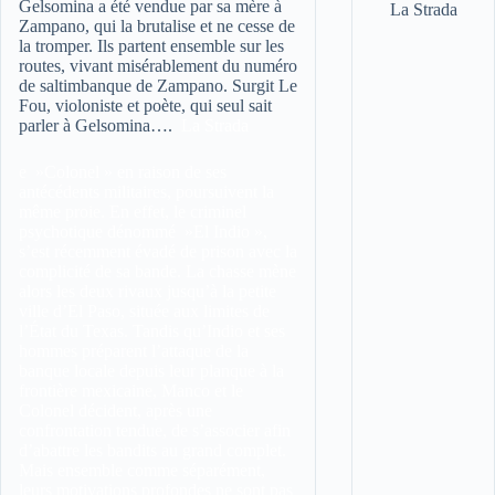
Gelsomina a été vendue par sa mère à
Zampano, qui la brutalise et ne cesse de
la tromper. Ils partent ensemble sur les
routes, vivant misérablement du numéro
de saltimbanque de Zampano. Surgit Le
Fou, violoniste et poète, qui seul sait
parler à Gelsomina….
La Strada
e »Colonel » en raison de ses
antécédents militaires, poursuivent la
même proie. En effet, le criminel
psychotique dénommé »El Indio »,
s’est récemment évadé de prison avec la
complicité de sa bande. La chasse mène
alors les deux rivaux jusqu’à la petite
ville d’El Paso, située aux limites de
l’État du Texas. Tandis qu’Indio et ses
hommes préparent l’attaque de la
banque locale depuis leur planque à la
frontière mexicaine, Manco et le
Colonel décident, après une
confrontation tendue, de s’associer afin
d’abattre les bandits au grand complet.
Mais ensemble comme séparément,
leurs motivations profondes ne sont pas