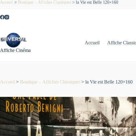
Passer
Accueil
>
Boutique – Affiches Classiques
>
la Vie est Belle 120×160
au
contenu
Accueil
Affiche Classi
Affiche Cinéma
Accueil
>
Boutique – Affiches Classiques
>
la Vie est Belle 120×160