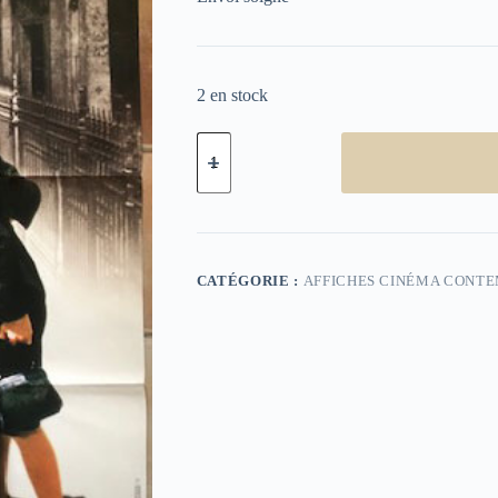
2 en stock
quantité
de
la
Vie
est
Belle
120x160
CATÉGORIE :
AFFICHES CINÉMA CONT