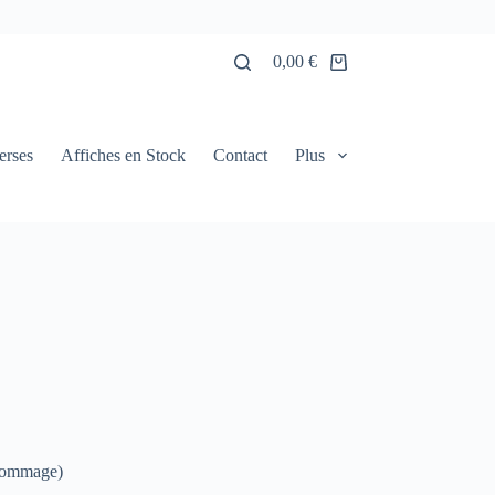
0,00
€
Panier
d’achat
erses
Affiches en Stock
Contact
Plus
 dommage)