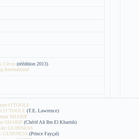
k Circus
(réédition 2013)
g International
er O’TOOLE
(T.E. Lawrence)
ar SHARIF
(Chérif Ali Ibn El Kharish)
ec GUINNESS
(Prince Fayçal)