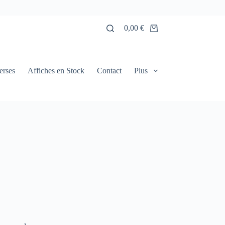
0,00
€
Panier
d’achat
erses
Affiches en Stock
Contact
Plus