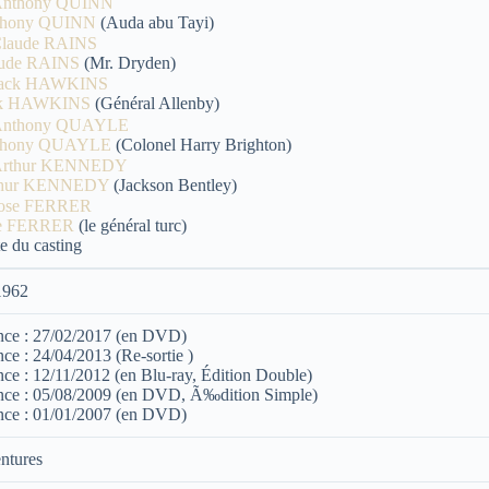
thony QUINN
(Auda abu Tayi)
ude RAINS
(Mr. Dryden)
ck HAWKINS
(Général Allenby)
thony QUAYLE
(Colonel Harry Brighton)
thur KENNEDY
(Jackson Bentley)
se FERRER
(le général turc)
e du casting
1962
nce : 27/02/2017 (en DVD)
nce : 24/04/2013 (Re-sortie )
nce : 12/11/2012 (en Blu-ray, Édition Double)
nce : 05/08/2009 (en DVD, Ã‰dition Simple)
nce : 01/01/2007 (en DVD)
ntures