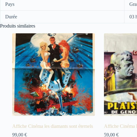
Pays
Gra
Durée
03 
Produits similaires
Affiche Cinéma les diamants sont éternels
Affiche Cinéma L
99,00
€
59,00
€