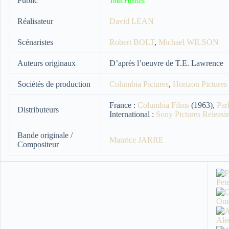
Public
Tous Publics
Réalisateur
David LEAN
Scénaristes
Robert BOLT
,
Michael WILSON
Auteurs originaux
D’après l’oeuvre de T.E. Lawrence
Sociétés de production
Columbia Pictures
,
Horizon Pictures
France :
Columbia Films
(1963),
Par
Distributeurs
International :
Sony Pictures Releasin
Bande originale /
Maurice JARRE
Compositeur
Pet
Om
Al