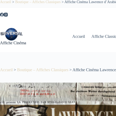
Passer
Accueil
>
Boutique – Affiches Classiques
>
Affiche Cinéma Lawrence d’Arabi
au
contenu
Accueil
Affiche Classi
Affiche Cinéma
Accueil
>
Boutique – Affiches Classiques
>
Affiche Cinéma Lawrence