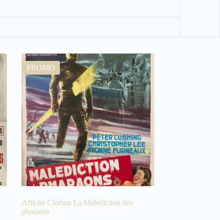
PROMO
Affiche Cinéma La Malédiction des
pharaons