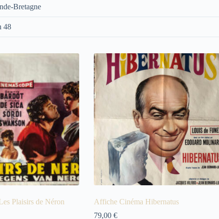
nde-Bretagne
h 48
es Plaisirs de Néron
Affiche Cinéma Hibernatus
79,00
€