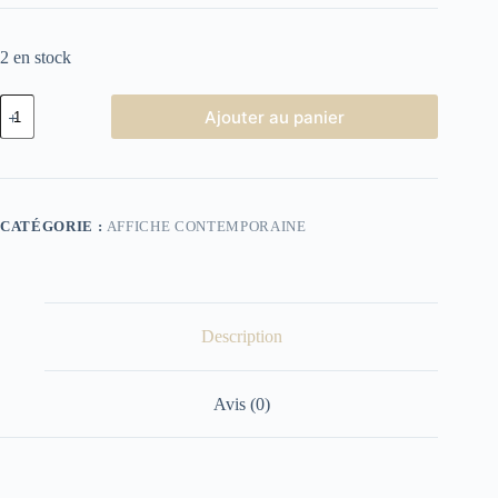
2 en stock
quantité
Ajouter au panier
de
Affiche
Cinéma
Le
Bon
la
CATÉGORIE :
AFFICHE CONTEMPORAINE
brute
le
truand
Description
Avis (0)