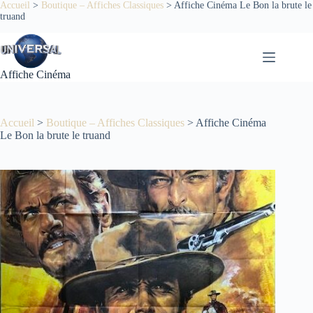
Passer
Accueil
>
Boutique – Affiches Classiques
>
Affiche Cinéma Le Bon la brute le
truand
au
contenu
Affiche Cinéma
Accueil
>
Boutique – Affiches Classiques
>
Affiche Cinéma
Le Bon la brute le truand