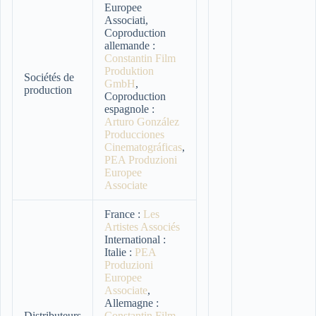
Europee
Associati,
Coproduction
allemande :
Constantin Film
Produktion
Sociétés de
GmbH
,
production
Coproduction
espagnole :
Arturo González
Producciones
Cinematográficas
,
PEA Produzioni
Europee
Associate
France :
Les
Artistes Associés
International :
Italie :
PEA
Produzioni
Europee
Associate
,
Allemagne :
Distributeurs
Constantin Film