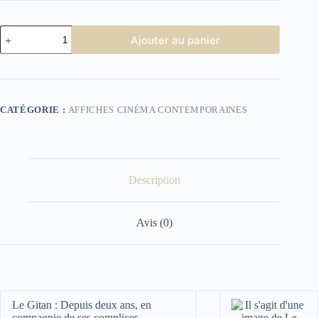
quantité
Ajouter au panier
de
Le
Gitan
CATÉGORIE :
AFFICHES CINÉMA CONTEMPORAINES
Description
Avis (0)
Le Gitan :
Depuis deux ans, en
compagnie de ses complices