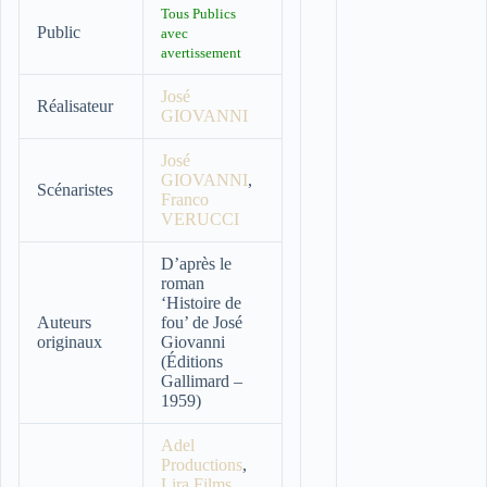
Tous Publics
Public
avec
avertissement
José
Réalisateur
GIOVANNI
José
GIOVANNI
,
Scénaristes
Franco
VERUCCI
D’après le
roman
‘Histoire de
Auteurs
fou’ de José
originaux
Giovanni
(Éditions
Gallimard –
1959)
Adel
Productions
,
Lira Films