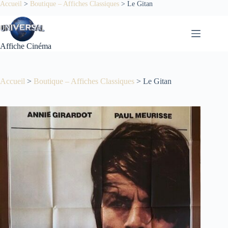
Passer
Accueil
>
Boutique – Affiches Classiques
>
Le Gitan
au
contenu
Affiche Cinéma
Accueil
>
Boutique – Affiches Classiques
>
Le Gitan