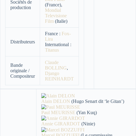
Sociétés de
(France),
production
Mondial
Televisione
Film
(Italie)
France :
Fox-
Lira
Distributeurs
International :
Titanus
Claude
Bande
BOLLING
,
originale /
Django
Compositeur
REINHARDT
Alain DELON
(Hugo Senart dit ‘le Gitan’)
Paul MEURISSE
(Yan Kuq)
Annie GIRARDOT
(Ninie)
Marcel BOZZUFFI
(Le commissaire