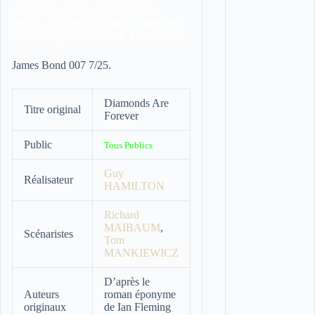
décident, après une confrontation
tendue, de s’associer afin d’abattre les
bandits au grand complet. Mais ensem
James Bond 007 7/25.
Diamonds Are
Titre original
Forever
Public
Tous Publics
Guy
Réalisateur
HAMILTON
Richard
MAIBAUM
,
Scénaristes
Tom
MANKIEWICZ
D’après le
Auteurs
roman éponyme
originaux
de Ian Fleming