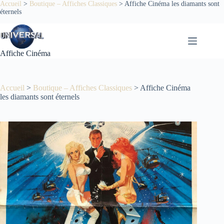
Passer
Accueil
>
Boutique – Affiches Classiques
>
Affiche Cinéma les diamants sont
éternels
au
contenu
Affiche Cinéma
Accueil
>
Boutique – Affiches Classiques
>
Affiche Cinéma
les diamants sont éternels