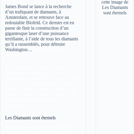
James Bond se lance à la recherche
d’un trafiquant de diamants, à
Amsterdam, et se retrouve face au
redoutable Blofeld. Ce dernier est en
passe de finir la construction d’un
gigantesque laser d’une puissance
terrifiante, à l’aide de tous les diamants
qu’il a rassemblés, pour détruire
Washington…
Les Diamants sont
éternels
te chotique dénommé »El Indio », s’est
récemment évadé de prison avec la
complicité de sa bande. La chasse mène
alors les deux rivaux jusqu’à la petite
ville d’El Paso, située aux limites de
l’État du Texas. Tandis qu’Indio et ses
hommes préparent l’attaque de la
banque loca
Les Diamants sont éternels
le depuis leur planque à la frontière
mexicaine, Manco et le Colonel