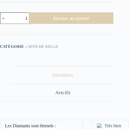
quantité
Ajouter au panier
de
Affiche
Cinéma
les
diamants
sont
CATÉGORIE :
AFFICHE BELGE
éternels
Description
Avis (0)
Les Diamants sont éternels :