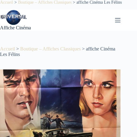
Passer
Accueil
>
Boutique – Affiches Classiques
>
affiche Cinéma Les Félins
au
contenu
Affiche Cinéma
Accueil
>
Boutique – Affiches Classiques
>
affiche Cinéma
Les Félins