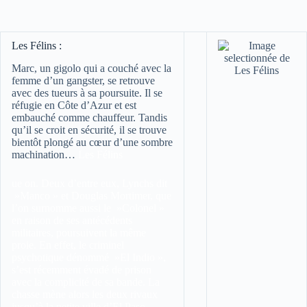
Les Félins :
Marc, un gigolo qui a couché avec la
femme d’un gangster, se retrouve
avec des tueurs à sa poursuite. Il se
réfugie en Côte d’Azur et est
embauché comme chauffeur. Tandis
qu’il se croit en sécurité, il se trouve
bientôt plongé au cœur d’une sombre
machination…
Les Félins
ue
on. Deux d’entre eux, Lynchs dit
»Manco » et Douglas Mortimer, que
l’on surnomme aussi le »Colonel »
en raison de ses antécédents
militaires, poursuivent la même
proie. En effet, le criminel
psychotique dénommé »El Indio »,
s’est récemment évadé de prison
avec la complicité de sa bande. La
chasse mène alors les deux rivaux
jusqu’à la petite ville d’El Paso,