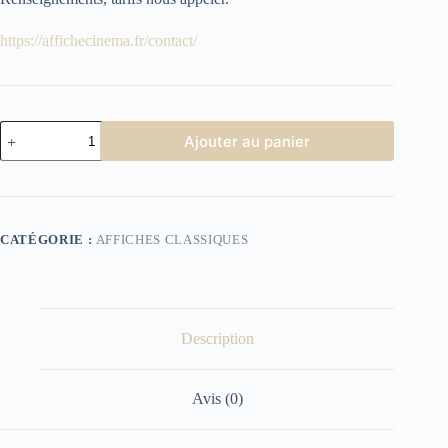
https://affichecinema.fr/contact/
quantité
Ajouter au panier
de
affiche
Cinéma
Les
Félins
CATÉGORIE :
AFFICHES CLASSIQUES
Description
Avis (0)