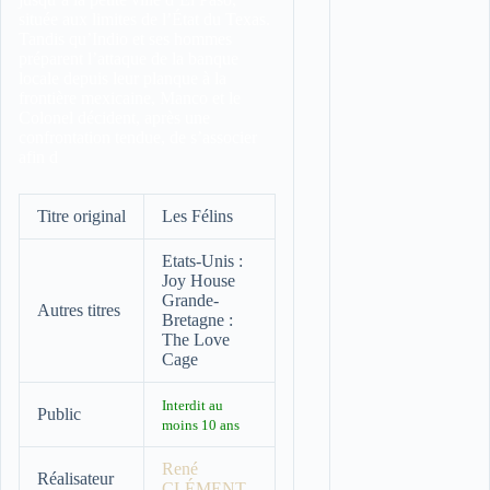
située aux limites de l’État du Texas.
Tandis qu’Indio et ses hommes
préparent l’attaque de la banque
locale depuis leur planque à la
frontière mexicaine, Manco et le
Colonel décident, après une
confrontation tendue, de s’associer
afin d
Titre original
Les Félins
Etats-Unis :
Joy House
Grande-
Autres titres
Bretagne :
The Love
Cage
Interdit au
Public
moins 10 ans
René
Réalisateur
CLÉMENT