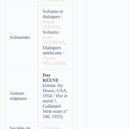
Scénario et
dialogues :
Pascal
JARDIN
,
Scénario :
Scénaristes
René
CLÉMENT
,
Dialogues
américains :
Charles
WILLIAMS
Day
KEENE
(roman
Joy
House
, USA,
Auteurs
1954 /
Vive le
originaux
marié !
,
Gallimard
Série noire n°
240, 1955)
Sociétés de
Cité Films
,