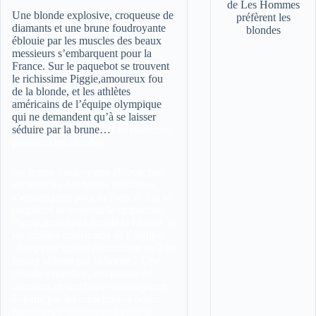
Une blonde explosive, croqueuse de
diamants et une brune foudroyante
éblouie par les muscles des beaux
messieurs s’embarquent pour la
France. Sur le paquebot se trouvent
le richissime Piggie,amoureux fou
de la blonde, et les athlètes
américains de l’équipe olympique
qui ne demandent qu’à se laisser
séduire par la brune…
Les Hommes
préfèrent les blondes
ne brune foudroyante éblouie par
les muscles des beaux messieurs
s’embarquent pour la France. Sur le
paquebot se trouvent le richissime
Piggie,amoureux fou de la blonde, et
les athlètes américains de l’équipe
olympique qui ne demandent qu’à se
laisser séduire par la brune…Une
blonde explosive, croqueuse de
diamants et une brune foudroyante
éblouie par les muscles des beaux
messieurs s’embarquent pour la