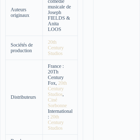
comédie
musicale de
Auteurs
Joseph
originaux
FIELDS &
Anita
LOOS
20th
Sociétés de
Century
production
Studios
France :
20Th
Century
Fox,
20th
Century
Studios
,
Distributeurs
Ciné
Sorbonne
International
:
20th
Century
Studios