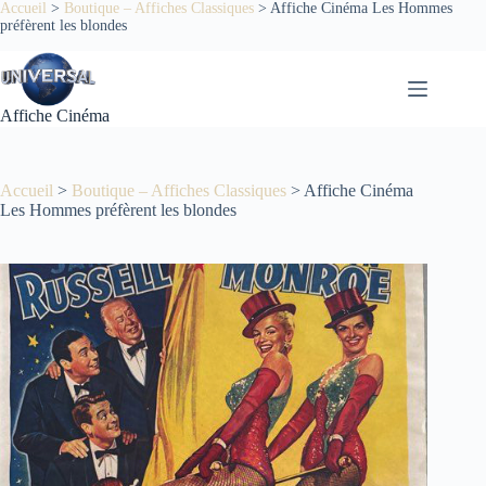
Passer
Accueil
>
Boutique – Affiches Classiques
>
Affiche Cinéma Les Hommes
préfèrent les blondes
au
contenu
Affiche Cinéma
Accueil
>
Boutique – Affiches Classiques
>
Affiche Cinéma
Les Hommes préfèrent les blondes