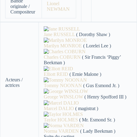
Bande
Lionel
originale /
NEWMAN
Compositeur
Jane RUSSELL
( Dorothy Shaw )
Marilyn MONROE
( Lorelei Lee )
Charles COBURN
( Sir Francis ‘Piggy’
Beekman )
Elliott REID
( Ernie Malone )
Acteurs /
actrices
Tommy NOONAN
( Gus Esmond Jr. )
George WINSLOW
( Henry Spofford III )
Marcel DALIO
( magistrat )
Taylor HOLMES
( Mr. Esmond Sr. )
Norma VARDEN
( Lady Beekman )
Suite du casting