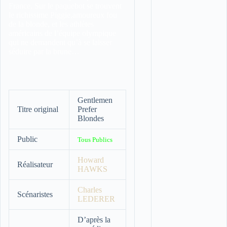
France. Sur le paquebot se trouvent
le richissime Piggie,amoureux fou
de la blonde, et les athlètes
américains de l’équipe olympique
qui ne demandent qu’à se laisser
séduire par la brune…
Gentlemen
Titre original
Prefer
Blondes
Public
Tous Publics
Howard
Réalisateur
HAWKS
Charles
Scénaristes
LEDERER
D’après la