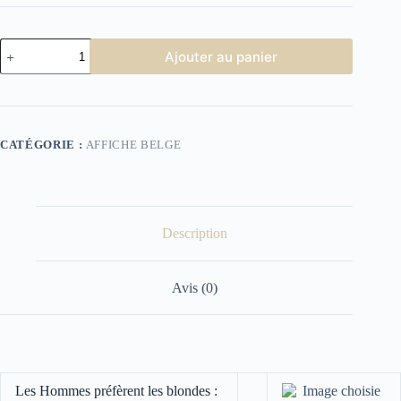
quantité
Ajouter au panier
de
Affiche
Cinéma
Les
Hommes
préfèrent
CATÉGORIE :
AFFICHE BELGE
les
blondes
Description
Avis (0)
Les Hommes préfèrent les blondes :