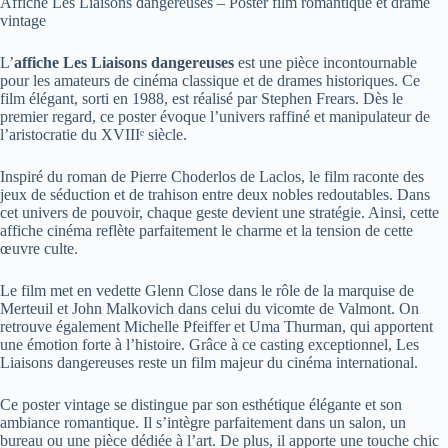
Affiche Les Liaisons dangereuses – Poster film romantique et drame
vintage
L’
affiche Les Liaisons dangereuses
est une pièce incontournable
pour les amateurs de cinéma classique et de drames historiques. Ce
film élégant, sorti en 1988, est réalisé par Stephen Frears. Dès le
premier regard, ce poster évoque l’univers raffiné et manipulateur de
l’aristocratie du XVIIIᵉ siècle.
Inspiré du roman de Pierre Choderlos de Laclos, le film raconte des
jeux de séduction et de trahison entre deux nobles redoutables. Dans
cet univers de pouvoir, chaque geste devient une stratégie. Ainsi, cette
affiche cinéma reflète parfaitement le charme et la tension de cette
œuvre culte.
Le film met en vedette Glenn Close dans le rôle de la marquise de
Merteuil et John Malkovich dans celui du vicomte de Valmont. On
retrouve également Michelle Pfeiffer et Uma Thurman, qui apportent
une émotion forte à l’histoire. Grâce à ce casting exceptionnel, Les
Liaisons dangereuses reste un film majeur du cinéma international.
Ce poster vintage se distingue par son esthétique élégante et son
ambiance romantique. Il s’intègre parfaitement dans un salon, un
bureau ou une pièce dédiée à l’art. De plus, il apporte une touche chic