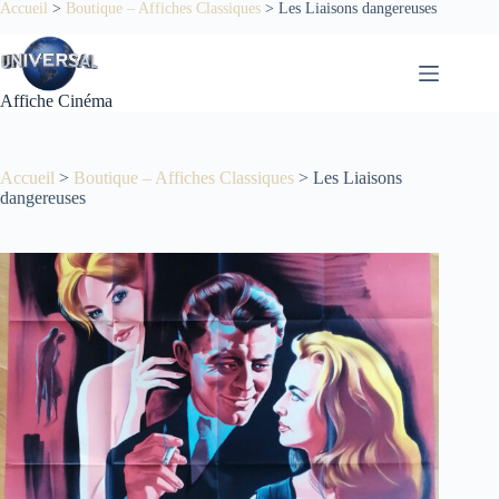
Passer
Accueil
>
Boutique – Affiches Classiques
>
Les Liaisons dangereuses
au
contenu
Affiche Cinéma
Accueil
>
Boutique – Affiches Classiques
>
Les Liaisons
dangereuses