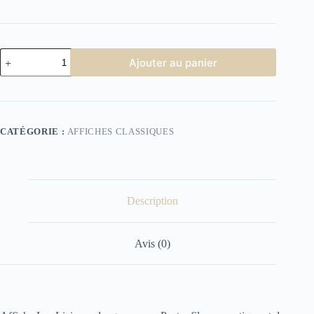
quantité
Ajouter au panier
de
Les
Liaisons
dangereuses
CATÉGORIE :
AFFICHES CLASSIQUES
Description
Avis (0)