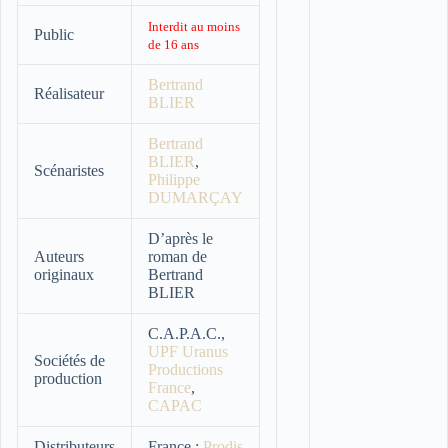
Interdit au moins
Public
de 16 ans
Bertrand
Réalisateur
BLIER
Bertrand
BLIER
,
Scénaristes
Philippe
DUMARÇAY
D’après le
Auteurs
roman de
originaux
Bertrand
BLIER
C.A.P.A.C.,
UPF Uranus
Sociétés de
Productions
production
France
,
CAPAC
Distributeurs
France :
Prodis