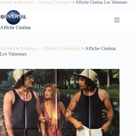
Passer
Accueil
>
Boutique – Affiches Classiques
>
Affiche Cinéma Les Valseuses
au
contenu
Affiche Cinéma
Accueil
>
Boutique – Affiches Classiques
>
Affiche Cinéma
Les Valseuses