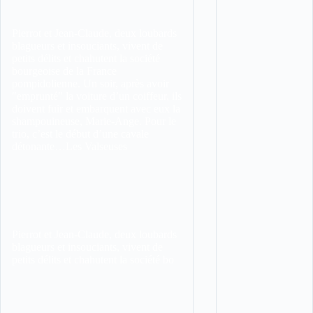
Pierrot et Jean-Claude, deux loubards
blagueurs et insouciants, vivent de
petits délits et chahutent la société
bourgeoise de la France
pompidolienne. Un soir, après avoir
″emprunté″ la voiture d’un coiffeur, ils
doivent fuir et embarquent avec eux la
shampouineuse, Marie-Ange. Pour le
trio, c’est le début d’une cavale
détonante…
Les Valseuses
Pierrot et Jean-Claude, deux loubards
blagueurs et insouciants, vivent de
petits délits et chahutent la société bo