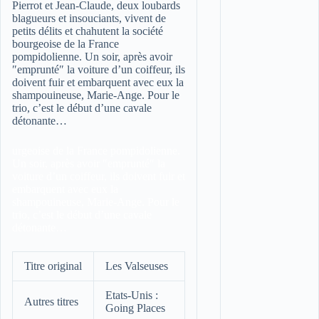
Pierrot et Jean-Claude, deux loubards
blagueurs et insouciants, vivent de
petits délits et chahutent la société
bourgeoise de la France
pompidolienne. Un soir, après avoir
″emprunté″ la voiture d’un coiffeur, ils
doivent fuir et embarquent avec eux la
shampouineuse, Marie-Ange. Pour le
trio, c’est le début d’une cavale
détonante…
urgeoise de la France pompidolienne.
Un soir, après avoir ″emprunté″ la
voiture d’un coiffeur, ils doivent fuir et
embarquent avec eux la
shampouineuse, Marie-Ange. Pour le
trio, c’est le début d’une cavale
détonante…
Titre original
Les Valseuses
Etats-Unis :
Autres titres
Going Places