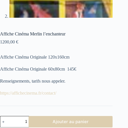
Affiche Cinéma Merlin l’enchanteur
1200,00
€
Affiche Cinéma Originale 120x160cm
Affiche Cinéma Originale 60x80cm 145€
Renseignements, tarifs nous appeler.
https://affichecinema.fr/contact/
quantité
Ajouter au panier
de
Affiche