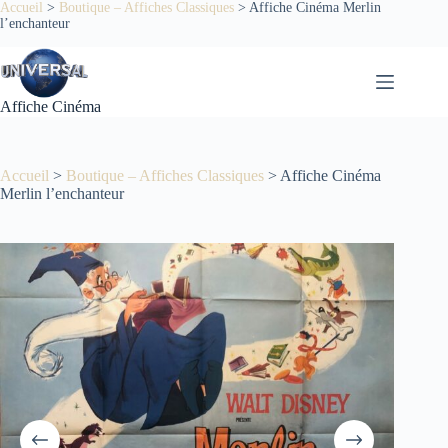
Passer
Accueil
>
Boutique – Affiches Classiques
>
Affiche Cinéma Merlin
l’enchanteur
au
contenu
Affiche Cinéma
Accueil
>
Boutique – Affiches Classiques
>
Affiche Cinéma
Merlin l’enchanteur