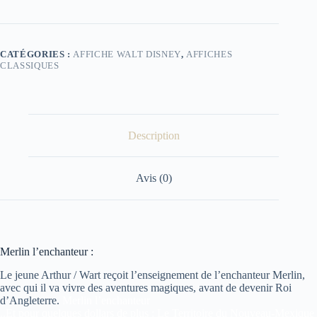
Cinéma
Merlin
l'enchanteur
CATÉGORIES :
AFFICHE WALT DISNEY
,
AFFICHES
CLASSIQUES
Description
Avis (0)
Merlin l’enchanteur :
Le jeune Arthur / Wart reçoit l’enseignement de l’enchanteur Merlin,
avec qui il va vivre des aventures magiques, avant de devenir Roi
d’Angleterre.
Merlin l’enchanteur
..Et pour quelques dollars de plus :
Le Territoire du Nouveau-Mexique