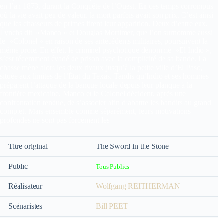
en l’an 1873, durant la Conquête de l’Ouest. En ces temps corrompus
où la vie avait peu de valeur, la mort parfois avait son prix. C’est ainsi
que les chasseurs de primes firent leur apparition. Deux d’entre eux,
Lynchs dit »Manco » et Douglas Mortimer, que l’on surnomme aussi
le »Colonel » en raison de ses antécédents militaires, poursuivent la
même proie. En effet, le criminel psychotique dénommé »El Indio »,
s’est récemment évadé de prison avec la complicité de sa bande. La
chasse mène alors les deux rivaux jusqu’à la petite ville d’El Paso,
située aux limites de l’État du Texas. Tandis qu’Indio et ses hommes
préparent l’attaque de la banque locale depuis leur planque à la
frontière mexicaine, Manco et le Colonel décident, après une
confrontation tendue, de s’associer afin d’abattre les bandits au grand
complet. Mais ensemble comme séparément, leurs motivations
profondes ne sont pas forcément les
Titre original
The Sword in the Stone
Public
Tous Publics
Réalisateur
Wolfgang REITHERMAN
Scénaristes
Bill PEET