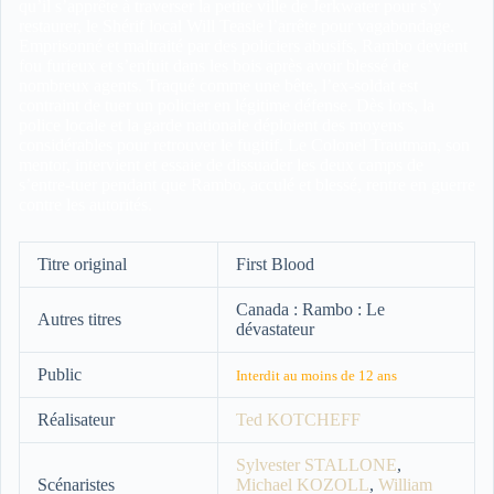
qu’il s’apprête à traverser la petite ville de Jerkwater pour s’y
restaurer, le Shérif local Will Teasle l’arrête pour vagabondage.
Emprisonné et maltraité par des policiers abusifs, Rambo devient
fou furieux et s’enfuit dans les bois après avoir blessé de
nombreux agents. Traqué comme une bête, l’ex-soldat est
contraint de tuer un policier en légitime défense. Dès lors, la
police locale et la garde nationale déploient des moyens
considérables pour retrouver le fugitif. Le Colonel Trautman, son
mentor, intervient et essaie de dissuader les deux camps de
s’entre-tuer pendant que Rambo, acculé et blessé, rentre en guerre
contre les autorités.
Titre original
First Blood
Canada : Rambo : Le
Autres titres
dévastateur
Public
Interdit au moins de 12 ans
Réalisateur
Ted KOTCHEFF
Sylvester STALLONE
,
Scénaristes
Michael KOZOLL
,
William