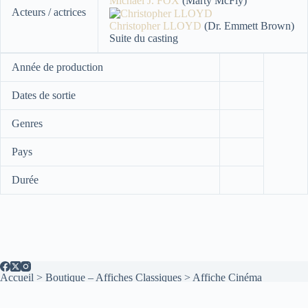
Michael J. FOX
(Marty McFly)
Acteurs / actrices
Christopher LLOYD
(Dr. Emmett Brown)
Suite du casting
Année de production
Dates de sortie
Genres
Pays
Durée
Accueil
>
Boutique – Affiches Classiques
>
Affiche Cinéma
Retour vers le futur
Copyright © 2026 - Thème WordPress par
CreativeThemes
.