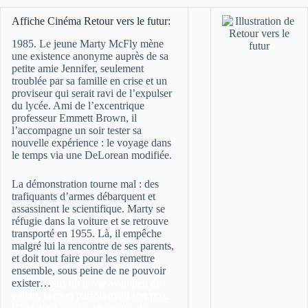
Affiche Cinéma Retour vers le futur:
1985. Le jeune Marty McFly mène
une existence anonyme auprès de sa
petite amie Jennifer, seulement
troublée par sa famille en crise et un
proviseur qui serait ravi de l’expulser
du lycée. Ami de l’excentrique
professeur Emmett Brown, il
l’accompagne un soir tester sa
nouvelle expérience : le voyage dans
le temps via une DeLorean modifiée.
La démonstration tourne mal : des
trafiquants d’armes débarquent et
assassinent le scientifique. Marty se
réfugie dans la voiture et se retrouve
transporté en 1955. Là, il empêche
malgré lui la rencontre de ses parents,
et doit tout faire pour les remettre
ensemble, sous peine de ne pouvoir
exister…
us où la vie avait peu de
valeur, la mort parfois avait son prix.
C’est ainsi que les chasseurs de