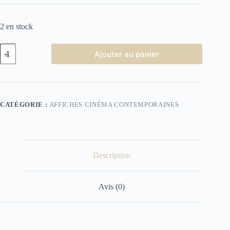
2 en stock
quantité
Ajouter au panier
de
Affiche
Cinéma
Retour
vers
le
CATÉGORIE :
AFFICHES CINÉMA CONTEMPORAINES
futur
Description
Avis (0)