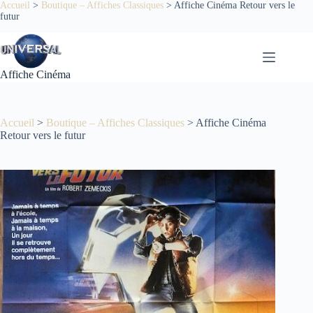
Passer
Accueil
>
Boutique – Affiches Classiques
>
Affiche Cinéma Retour vers le
futur
au
contenu
Affiche Cinéma
Accueil
>
Boutique – Affiches Classiques
>
Affiche Cinéma
Retour vers le futur