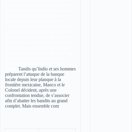
primes firent leur apparition. Deux
d’entre eux, Lynchs dit »Manco » et
Douglas Mortimer, que l’on
surnomme aussi le »Colonel » en
raison de ses antécédents militaires,
poursuivent la même proie. En effet,
le criminel psychotique dénommé
»El Indio », s’est récemment évadé
de prison avec la complicité de sa
bande. La chasse mène alors les deux
rivaux jusqu’à la petite ville d’El
Paso, située aux limites de l’État du
Texas.
Tandis qu’Indio et ses hommes
préparent l’attaque de la banque
locale depuis leur planque à la
frontière mexicaine, Manco et le
Colonel décident, après une
confrontation tendue, de s’associer
afin d’abattre les bandits au grand
complet. Mais ensemble com