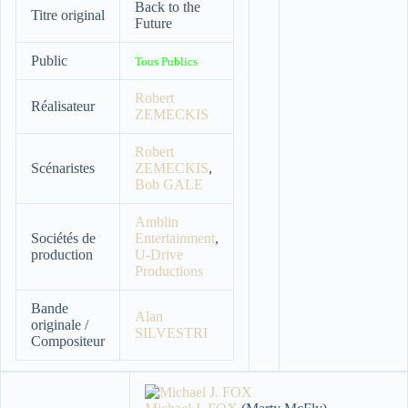
Back to the
Titre original
Future
Public
Tous Publics
Robert
Réalisateur
ZEMECKIS
Robert
Scénaristes
ZEMECKIS
,
Bob GALE
Amblin
Sociétés de
Entertainment
,
production
U-Drive
Productions
Bande
Alan
originale /
SILVESTRI
Compositeur