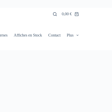
0,00
€
Panier
d’achat
erses
Affiches en Stock
Contact
Plus