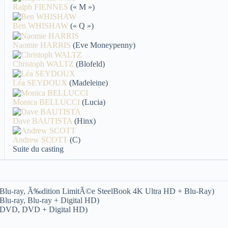
Ralph FIENNES
(« M »)
Ben WHISHAW
(« Q »)
Naomie HARRIS
(Eve Moneypenny)
Christoph WALTZ
(Blofeld)
Léa SEYDOUX
(Madeleine)
Monica BELLUCCI
(Lucia)
Dave BAUTISTA
(Hinx)
Andrew SCOTT
(C)
Suite du casting
n Blu-ray, Ã‰dition LimitÃ©e SteelBook 4K Ultra HD + Blu-Ray)
Blu-ray, Blu-ray + Digital HD)
en DVD, DVD + Digital HD)