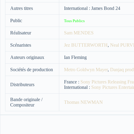
Autres titres
International : James Bond 24
Public
Tous Publics
Réalisateur
Sam MENDES
Scénaristes
Jez BUTTERWORTH
,
Neal PURV
Auteurs originaux
Ian Fleming
Sociétés de production
Metro Goldwyn Mayer
,
Danjaq prod
France :
Sony Pictures Releasing Fr
Distributeurs
International :
Sony Pictures Enterta
Bande originale /
Thomas NEWMAN
Compositeur