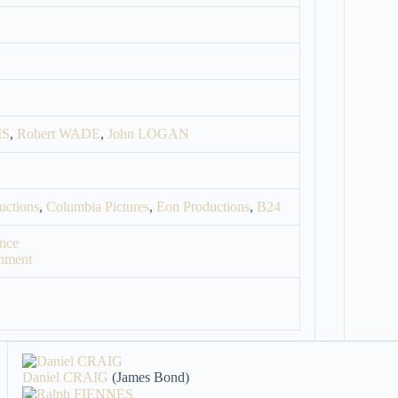
IS
,
Robert WADE
,
John LOGAN
uctions
,
Columbia Pictures
,
Eon Productions
,
B24
ance
inment
Daniel CRAIG
(James Bond)