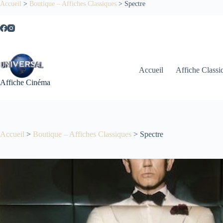
Passer
Accueil
>
Boutique – Affiches Classiques
>
Spectre
au
contenu
Accueil
Affiche Classi
Affiche Cinéma
Accueil
>
Boutique – Affiches Classiques
>
Spectre