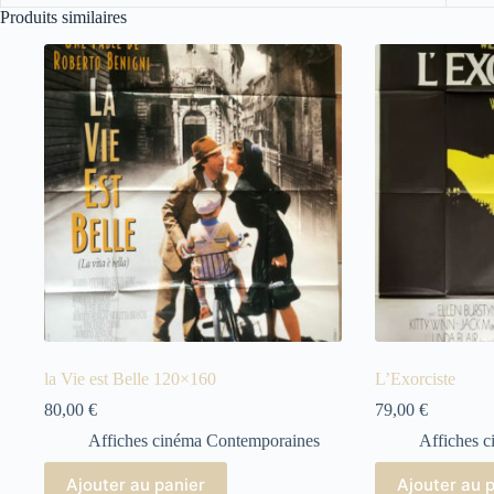
Produits similaires
la Vie est Belle 120×160
L’Exorciste
80,00
€
79,00
€
Affiches cinéma Contemporaines
Affiches 
Ajouter au panier
Ajouter au 