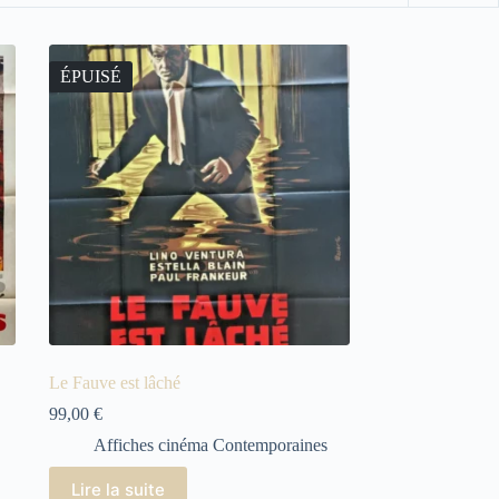
ÉPUISÉ
Le Fauve est lâché
99,00
€
Affiches cinéma Contemporaines
Lire la suite