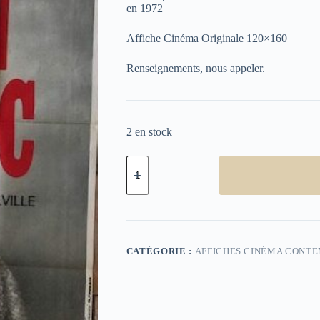
en 1972
Affiche Cinéma Originale 120×160
Renseignements, nous appeler.
2 en stock
quantité
de
Un
flic
CATÉGORIE :
AFFICHES CINÉMA CONT