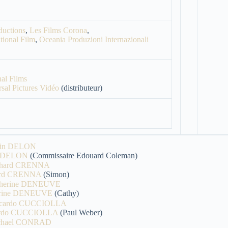
ductions
,
Les Films Corona
,
tional Film
,
Oceania Produzioni Internazionali
nal Films
sal Pictures Vidéo
(distributeur)
n DELON
(Commissaire Edouard Coleman)
ard CRENNA
(Simon)
erine DENEUVE
(Cathy)
ardo CUCCIOLLA
(Paul Weber)