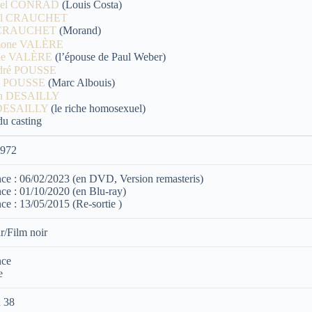
ael CONRAD
(Louis Costa)
 CRAUCHET
(Morand)
ne VALÈRE
(l’épouse de Paul Weber)
é POUSSE
(Marc Albouis)
 DESAILLY
(le riche homosexuel)
du casting
1972
ce : 06/02/2023 (en DVD, Version remasteris)
ce : 01/10/2020 (en Blu-ray)
ce : 13/05/2015 (Re-sortie )
r/Film noir
nce
e
h 38