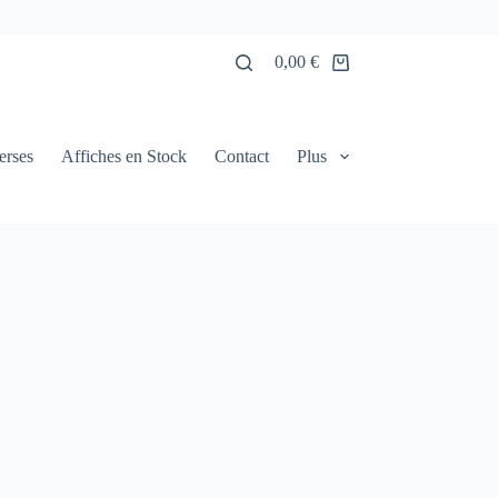
0,00
€
Panier
d’achat
erses
Affiches en Stock
Contact
Plus