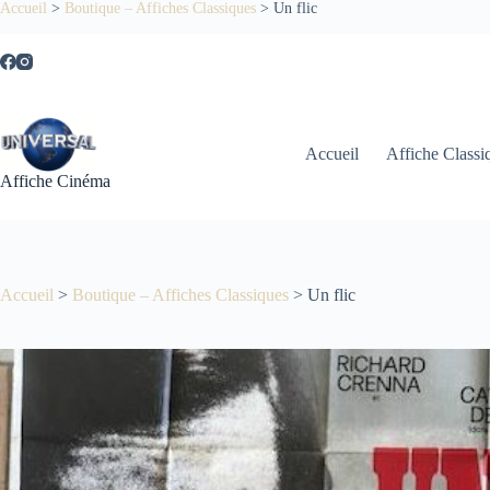
Passer
Accueil
>
Boutique – Affiches Classiques
>
Un flic
au
contenu
Accueil
Affiche Classi
Affiche Cinéma
Accueil
>
Boutique – Affiches Classiques
>
Un flic