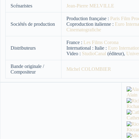
Scénaristes
Jean-Pierre MELVILLE
Production française :
Paris Film Pro
Sociétés de production
Coproduction italienne :
Euro Interna
Cinematografiche
France :
Les Films Corona
Distributeurs
International : Italie :
Euro Internatio
Video :
StudioCanal
(éditeur),
Univer
Bande originale /
Michel COLOMBIER
Compositeur
Alai
Rich
Cath
Ricc