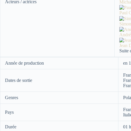
Acteurs / actrices
Mich
Paul
Simo
Andr
Jean
Suite 
Année de production
en 
Fran
Dates de sortie
Fran
Fran
Genres
Pola
Fra
Pays
Itali
Durée
01 