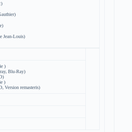
c)
authier)
e)
e Jean-Louis)
ie )
-ray, Blu-Ray)
D)
e )
, Version remasteris)