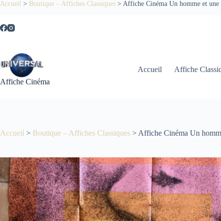
Passer
Accueil
>
Boutique – Affiches Classiques
>
Affiche Cinéma Un homme et une
au
contenu
Accueil
Affiche Classi
Affiche Cinéma
Accueil
>
Boutique – Affiches Classiques
>
Affiche Cinéma Un homm