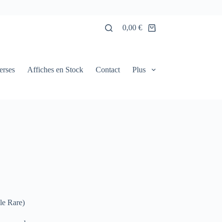
0,00
€
Panier
d’achat
erses
Affiches en Stock
Contact
Plus
le Rare)