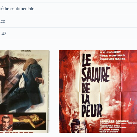
édie sentimentale
nce
h 42