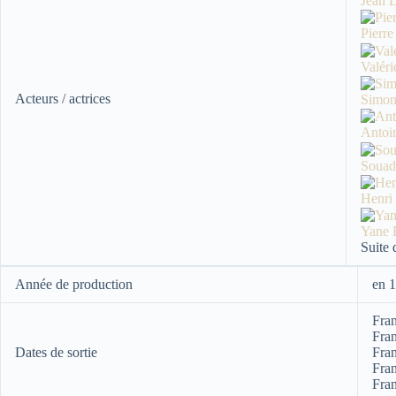
Jean
Pier
Valé
Acteurs / actrices
Simo
Antoi
Soua
Henr
Yane
Suite 
Année de production
en 
Fran
Fran
Dates de sortie
Fra
Fran
Fran