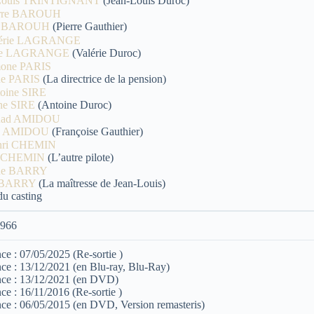
 Louis TRINTIGNANT
(Jean-Louis Duroc)
re BAROUH
(Pierre Gauthier)
rie LAGRANGE
(Valérie Duroc)
ne PARIS
(La directrice de la pension)
ne SIRE
(Antoine Duroc)
d AMIDOU
(Françoise Gauthier)
i CHEMIN
(L’autre pilote)
 BARRY
(La maîtresse de Jean-Louis)
du casting
1966
ce : 07/05/2025 (Re-sortie )
ce : 13/12/2021 (en Blu-ray, Blu-Ray)
nce : 13/12/2021 (en DVD)
ce : 16/11/2016 (Re-sortie )
ce : 06/05/2015 (en DVD, Version remasteris)