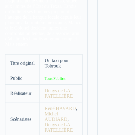
jusqu’à la petite ville d’El Paso, située
aux limites de l’État du Texas. Tandis
qu’Indio et ses hommes préparent
l’attaque de la banque locale depuis leur
planque à la frontière mexicaine, Manco
et le Colonel décident, après une
confrontation tendue, de s’associer afin
d’abattre les bandits au grand complet.
Mais ensem
Un taxi pour
Titre original
Tobrouk
Public
Tous Publics
Denys de LA
Réalisateur
PATELLIÈRE
René HAVARD
,
Michel
Scénaristes
AUDIARD
,
Denys de LA
PATELLIÈRE