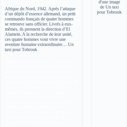
Afrique du Nord, 1942. Après l’attaque
d’un dépôt d’essence allemand, un petit
commando français de quatre hommes
se retrouve sans officier. Livrés à eux-
mêmes, ils prennent la direction d’El
Alamein. A la recherche de leur unité,
ces quatre hommes vont vivre une
aventure humaine extraordinaire… Un
taxi pour Tobrouk
r
la Conquête de l’Ouest. En ces temps
corrompus où la vie avait peu de valeur,
la mort parfois avait son prix. C’est ainsi
que les chasseurs de primes firent leur
apparition. Deux d’entre eux, Lynchs dit
»Manco » et Douglas Mortimer, que
l’on surnomme aussi le »Colonel » en
raison de ses antécédents militaires,
poursuivent la même proie. En effet, le
criminel psychotique dénommé »El
Indio », s’est récemment évadé de prison
avec la complicité de sa bande. La
chasse mène alors les deux rivaux