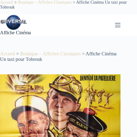
Passer
Accueil
>
Boutique – Affiches Classiques
>
Affiche Cinéma Un taxi pour
Tobrouk
au
contenu
Affiche Cinéma
Accueil
>
Boutique – Affiches Classiques
>
Affiche Cinéma
Un taxi pour Tobrouk