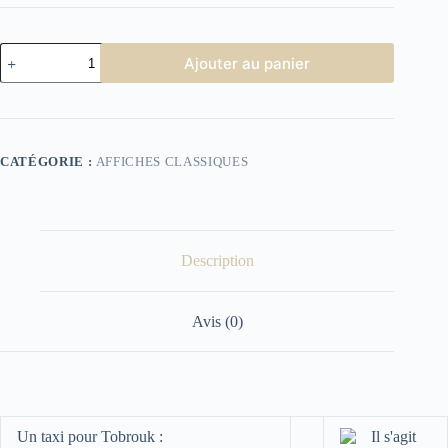
quantité
Ajouter au panier
de
Affiche
Cinéma
Un
taxi
pour
CATÉGORIE :
AFFICHES CLASSIQUES
Tobrouk
Description
Avis (0)
Un taxi pour Tobrouk :