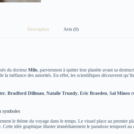
Description
Avis (0)
nés du docteur
Milo
, parviennent à quitter leur planète avant sa destruc
la méfiance des autorités. En effet, les scientifiques découvrent qu’ils 
ter
,
Bradford Dillman
,
Natalie Trundy
,
Eric Braeden
,
Sal Mineo
e
en symboles
tement le thème du voyage dans le temps. Le visuel place au premier pla
. Cette idée graphique illustre immédiatement le paradoxe temporel au 