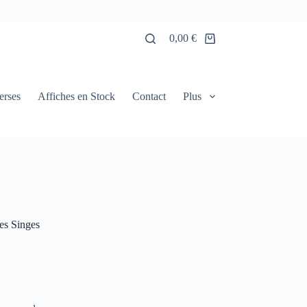
0,00
€
Panier
d’achat
erses
Affiches en Stock
Contact
Plus
es Singes