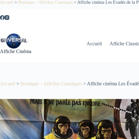
Passer
Accueil
>
Boutique – Affiches Classiques
>
Affiche cinéma Les Évadés de la P
au
contenu
Accueil
Affiche Classi
Affiche Cinéma
Accueil
>
Boutique – Affiches Classiques
>
Affiche cinéma Les Évadés