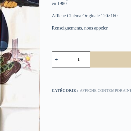
en 1980
Affiche Cinéma Originale 120×160
Renseignements, nous appeler.
quantité
de
Le
Coup
du
parapluie
CATÉGORIE :
AFFICHE CONTEMPORAIN