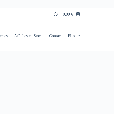
0,00
€
Panier
d’achat
erses
Affiches en Stock
Contact
Plus