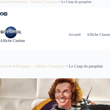
Passer
Accueil
>
Boutique – Affiches Classiques
>
Le Coup du parapluie
au
contenu
Accueil
Affiche Classi
Affiche Cinéma
Accueil
>
Boutique – Affiches Classiques
>
Le Coup du parapluie