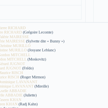
erre RICHARD
(Grégoire Lecomte)
érie MAIRESSE
(Sylvette dite « Bunny »)
istine MURILLO
(Josyane Leblanc)
rdon MITCHELL
(Moskovitz)
rard JUGNOT
(Frédo)
rice RISCH
(Roger Mirmon)
minique LAVANANT
(Mireille)
elle ABBADIE
(Juliette)
seen KHAN
(Radj Kahn)