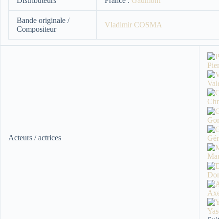
Distributeurs
France :
Gaumont
Bande originale /
Vladimir COSMA
Compositeur
Pi
Val
Chr
Go
Acteurs / actrices
Gé
Mau
Do
Ax
Ya