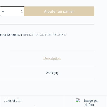
quantité
Ajouter au panier
de
Affiche
Cinéma
Jules
et
Jim
CATÉGORIE :
AFFICHE CONTEMPORAINE
Description
Avis (0)
Jules et Jim