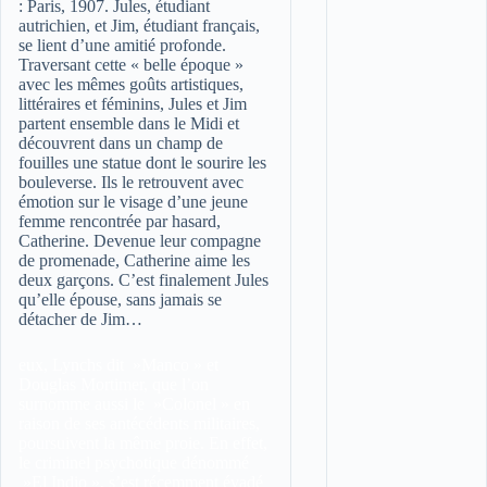
:
Paris, 1907. Jules, étudiant
autrichien, et Jim, étudiant français,
se lient d’une amitié profonde.
Traversant cette « belle époque »
avec les mêmes goûts artistiques,
littéraires et féminins, Jules et Jim
partent ensemble dans le Midi et
découvrent dans un champ de
fouilles une statue dont le sourire les
bouleverse. Ils le retrouvent avec
émotion sur le visage d’une jeune
femme rencontrée par hasard,
Catherine. Devenue leur compagne
de promenade, Catherine aime les
deux garçons. C’est finalement Jules
qu’elle épouse, sans jamais se
détacher de Jim…
eux, Lynchs dit »Manco » et
Douglas Mortimer, que l’on
surnomme aussi le »Colonel » en
raison de ses antécédents militaires,
poursuivent la même proie. En effet,
le criminel psychotique dénommé
»El Indio », s’est récemment évadé