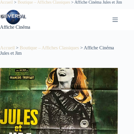
Passer
Accueil
>
Boutique – Affiches Classiques
>
Affiche Cinéma Jules et Jim
au
contenu
Affiche Cinéma
Accueil
>
Boutique – Affiches Classiques
>
Affiche Cinéma
Jules et Jim