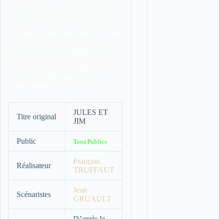
de prison avec la complicité de sa
bande. La chasse mène alors les
deux rivaux jusqu’à la petite ville
d’El Paso, située aux limites de l’État
du Texas. Tandis qu’Indio et ses
hommes préparent l’attaque de la
banque locale depuis leur planque à
la frontière mexicaine, Manco et le
Colonel décident, après une
confrontation tendue, de s’associe
JULES ET
Titre original
JIM
Public
Tous Publics
François
Réalisateur
TRUFFAUT
Jean
Scénaristes
GRUAULT
D’après le