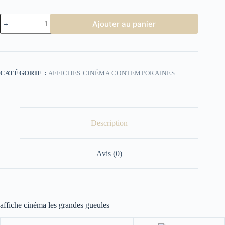
quantité
Ajouter au panier
de
affiche
cinéma
les
grandes
gueules
CATÉGORIE :
AFFICHES CINÉMA CONTEMPORAINES
Description
Avis (0)
affiche cinéma les grandes gueules