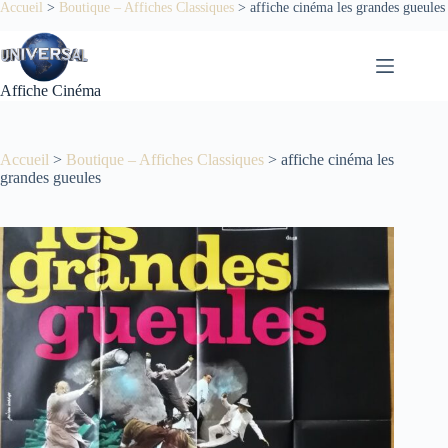
Passer
Accueil
>
Boutique – Affiches Classiques
>
affiche cinéma les grandes gueules
au
contenu
Affiche Cinéma
Accueil
>
Boutique – Affiches Classiques
>
affiche cinéma les
grandes gueules