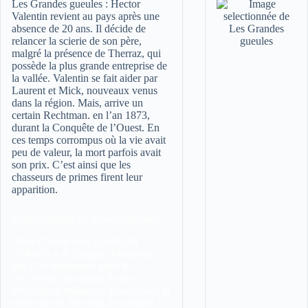
Les Grandes gueules :
Hector
Valentin revient au pays après une
absence de 20 ans. Il décide de
relancer la scierie de son père,
malgré la présence de Therraz, qui
possède la plus grande entreprise de
la vallée. Valentin se fait aider par
Laurent et Mick, nouveaux venus
dans la région. Mais, arrive un
certain Rechtman. en l’an 1873,
durant la Conquête de l’Ouest. En
ces temps corrompus où la vie avait
peu de valeur, la mort parfois avait
son prix. C’est ainsi que les
chasseurs de primes firent leur
apparition.
affiche cinéma les grandes gueules
Deux d’entre eux, Lynchs dit
»Manco » et Douglas Mortimer,
que l’on surnomme aussi le
»Colonel » en raison de ses
antécédents militaires, poursuivent la
même proie. En effet, le criminel