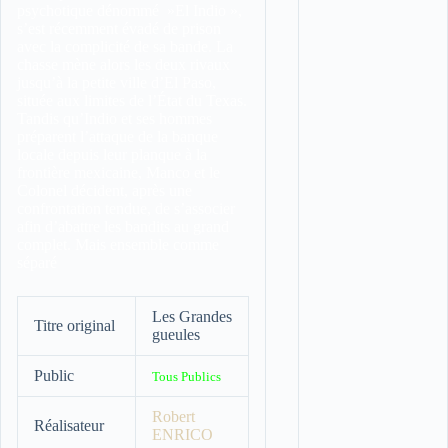
psychotique dénommé »El Indio »,
s’est récemment évadé de prison
avec la complicité de sa bande. La
chasse mène alors les deux rivaux
jusqu’à la petite ville d’El Paso,
située aux limites de l’État du Texas.
Tandis qu’Indio et ses hommes
préparent l’attaque de la banque
locale depuis leur planque à la
frontière mexicaine, Manco et le
Colonel décident, après une
confrontation tendue, de s’associer
afin d’abattre les bandits au grand
complet. Mais ensemble comme
séparé
Les Grandes
Titre original
gueules
Public
Tous Publics
Robert
Réalisateur
ENRICO