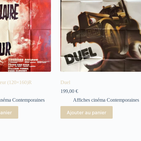
 peur (120×160)R
Duel
199,00
€
cinéma Contemporaines
Affiches cinéma Contemporaines
panier
Ajouter au panier