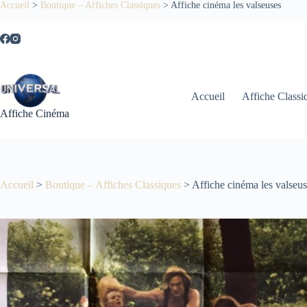
Passer
Accueil
>
Boutique – Affiches Classiques
>
Affiche cinéma les valseuses
au
contenu
Accueil
Affiche Classi
Affiche Cinéma
Accueil
>
Boutique – Affiches Classiques
>
Affiche cinéma les valseu