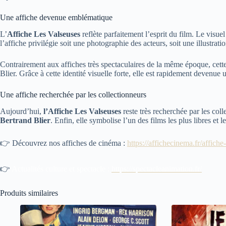
Une affiche devenue emblématique
L’
Affiche Les Valseuses
reflète parfaitement l’esprit du film. Le vis
l’affiche privilégie soit une photographie des acteurs, soit une illustra
Contrairement aux affiches très spectaculaires de la même époque, cette c
Blier. Grâce à cette identité visuelle forte, elle est rapidement devenu
Une affiche recherchée par les collectionneurs
Aujourd’hui,
l’Affiche Les Valseuses
reste très recherchée par les col
Bertrand Blier
. Enfin, elle symbolise l’un des films les plus libres et
👉 Découvrez nos affiches de cinéma :
https://affichecinema.fr/affiche
👉
Actualités culture et spectacle :
https://spectacleanimation.fr/
Produits similaires