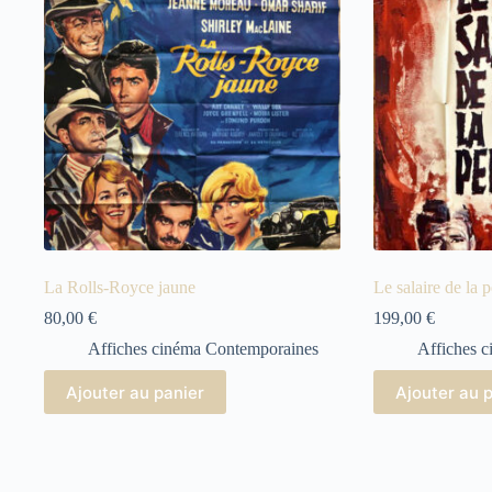
La Rolls-Royce jaune
Le salaire de la
80,00
€
199,00
€
Affiches cinéma Contemporaines
Affiches 
Ajouter au panier
Ajouter au 