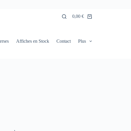
0,00
€
Panier
d’achat
erses
Affiches en Stock
Contact
Plus