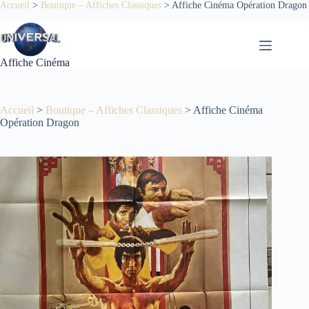
Passer
Accueil
>
Boutique – Affiches Classiques
>
Affiche Cinéma Opération Dragon
au
contenu
Affiche Cinéma
Accueil
>
Boutique – Affiches Classiques
>
Affiche Cinéma
Opération Dragon