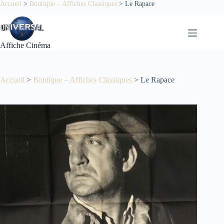
Passer
Accueil
>
Boutique – Affiches Classiques
>
Le Rapace
au
contenu
Affiche Cinéma
Accueil
>
Boutique – Affiches Classiques
>
Le Rapace