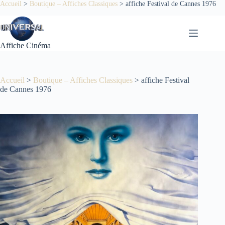
Passer
Accueil
>
Boutique – Affiches Classiques
>
affiche Festival de Cannes 1976
au
contenu
Affiche Cinéma
Accueil
>
Boutique – Affiches Classiques
>
affiche Festival
de Cannes 1976