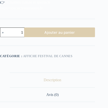
👉
Actualités culture et spectacle :
https://spectacleanimation.fr/
quantité
Ajouter au panier
de
affiche
Festival
de
Cannes
1976
CATÉGORIE :
AFFICHE FESTIVAL DE CANNES
Description
Avis (0)