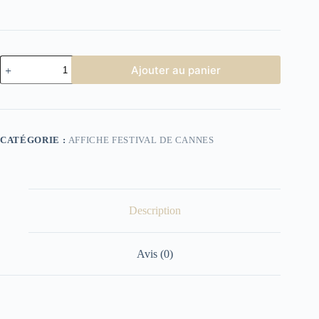
quantité
Ajouter au panier
de
Affiche
Festival
de
Cannes
1989
CATÉGORIE :
AFFICHE FESTIVAL DE CANNES
Description
Avis (0)