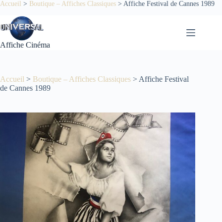
Passer
Accueil
>
Boutique – Affiches Classiques
>
Affiche Festival de Cannes 1989
au
contenu
Affiche Cinéma
Accueil
>
Boutique – Affiches Classiques
>
Affiche Festival
de Cannes 1989