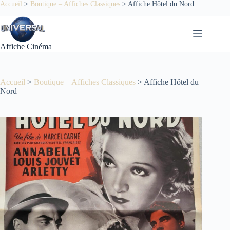
Passer
Accueil
>
Boutique – Affiches Classiques
>
Affiche Hôtel du Nord
au
contenu
Affiche Cinéma
Accueil
>
Boutique – Affiches Classiques
>
Affiche Hôtel du
Nord