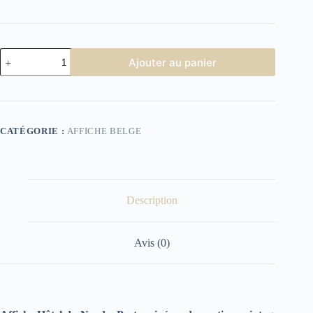
quantité
Ajouter au panier
de
Affiche
Hôtel
du
Nord
CATÉGORIE :
AFFICHE BELGE
Description
Avis (0)