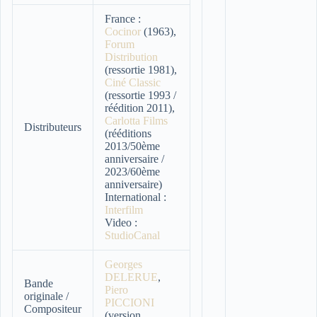
France :
Cocinor
(1963),
Forum
Distribution
(ressortie 1981),
Ciné Classic
(ressortie 1993 /
réédition 2011),
Carlotta Films
Distributeurs
(rééditions
2013/50ème
anniversaire /
2023/60ème
anniversaire)
International :
Interfilm
Video :
StudioCanal
Georges
DELERUE
,
Bande
Piero
originale /
PICCIONI
Compositeur
(version