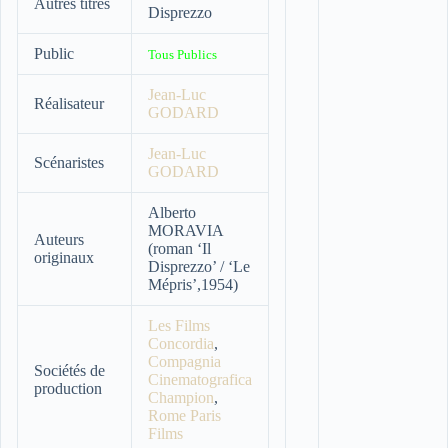
Autres titres
Disprezzo
Public
Tous Publics
Jean-Luc
Réalisateur
GODARD
Jean-Luc
Scénaristes
GODARD
Alberto
MORAVIA
Auteurs
(roman ‘Il
originaux
Disprezzo’ / ‘Le
Mépris’,1954)
Les Films
Concordia
,
Compagnia
Sociétés de
Cinematografica
production
Champion
,
Rome Paris
Films