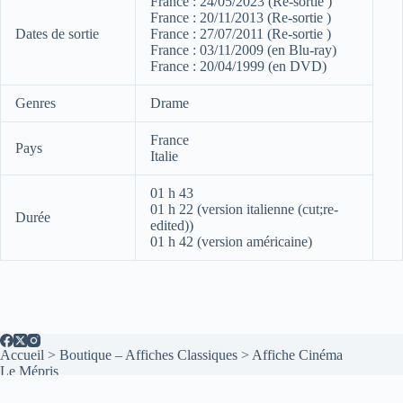
France : 24/05/2023 (Re-sortie )
France : 20/11/2013 (Re-sortie )
Dates de sortie
France : 27/07/2011 (Re-sortie )
France : 03/11/2009 (en Blu-ray)
France : 20/04/1999 (en DVD)
Genres
Drame
France
Pays
Italie
01 h 43
01 h 22 (version italienne (cut;re-
Durée
edited))
01 h 42 (version américaine)
Accueil
>
Boutique – Affiches Classiques
>
Affiche Cinéma
Le Mépris
Copyright © 2026 - Thème WordPress par
CreativeThemes
.