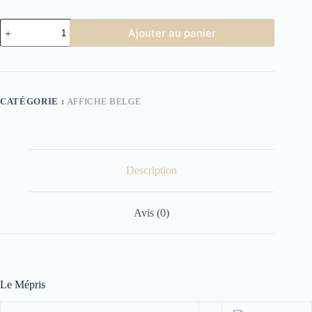
quantité
Ajouter au panier
de
Affiche
Cinéma
Le
Mépris
CATÉGORIE :
AFFICHE BELGE
Description
Avis (0)
Le Mépris