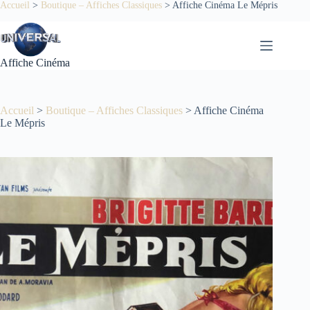
Passer
Accueil
>
Boutique – Affiches Classiques
>
Affiche Cinéma Le Mépris
au
contenu
Affiche Cinéma
Accueil
>
Boutique – Affiches Classiques
>
Affiche Cinéma
Le Mépris